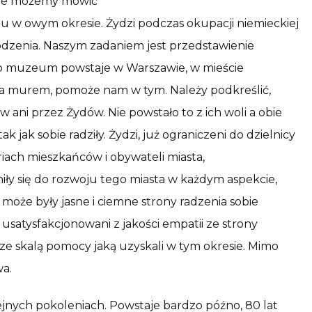
. Nie możemy mówić
raju w owym okresie. Żydzi podczas okupacji niemieckiej
odzenia. Naszym zadaniem jest przedstawienie
 to muzeum powstaje w Warszawie, w mieście
murem, pomoże nam w tym. Należy podkreślić,
ani przez Żydów. Nie powstało to z ich woli a obie
ak jak sobie radziły. Żydzi, już ograniczeni do dzielnicy
riach mieszkańców i obywateli miasta,
iły się do rozwoju tego miasta w każdym aspekcie,
może były jasne i ciemne strony radzenia sobie
 usatysfakcjonowani z jakości empatii ze strony
ze skalą pomocy jaką uzyskali w tym okresie. Mimo
wa.
nych pokoleniach. Powstaje bardzo późno, 80 lat