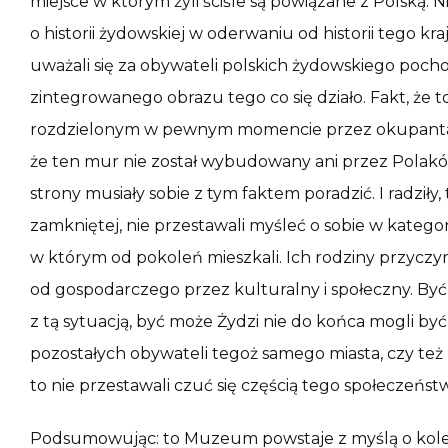
miejsce w którym żyli ściśle są powiązane z Polską
o historii żydowskiej w oderwaniu od historii tego k
uważali się za obywateli polskich żydowskiego poch
zintegrowanego obrazu tego co się działo. Fakt, że
rozdzielonym w pewnym momencie przez okupanta 
że ten mur nie został wybudowany ani przez Polaków 
strony musiały sobie z tym faktem poradzić. I radziły, t
zamkniętej, nie przestawali myśleć o sobie w katego
w którym od pokoleń mieszkali. Ich rodziny przyczyn
od gospodarczego przez kulturalny i społeczny. Być 
z tą sytuacją, być może Żydzi nie do końca mogli być
pozostałych obywateli tegoż samego miasta, czy też 
to nie przestawali czuć się częścią tego społeczeńst
Podsumowując: to Muzeum powstaje z myślą o kolej