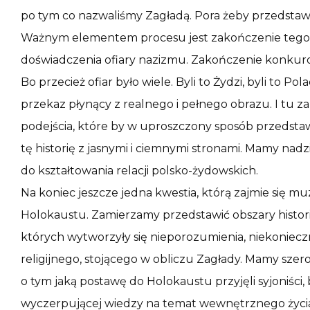
po tym co nazwaliśmy Zagładą. Pora żeby przedstawić p
Ważnym elementem procesu jest zakończenie tego 
doświadczenia ofiary nazizmu. Zakończenie konkurowa
Bo przecież ofiar było wiele. Byli to Żydzi, byli to Po
przekaz płynący z realnego i pełnego obrazu. I tu 
podejścia, które by w uproszczony sposób przedstawi
tę historię z jasnymi i ciemnymi stronami. Mamy nadz
do kształtowania relacji polsko-żydowskich.
Na koniec jeszcze jedna kwestia, którą zajmie się m
Holokaustu. Zamierzamy przedstawić obszary histori
których wytworzyły się nieporozumienia, niekoniecz
religijnego, stojącego w obliczu Zagłady. Mamy szer
o tym jaką postawę do Holokaustu przyjęli syjoniści
wyczerpującej wiedzy na temat wewnętrznego życia 