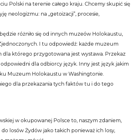
ciu Polski na terenie całego kraju. Chcemy skupić się
ję neologizmu: na „getoizacji”, procesie,
będzie różniło się od innych muzeów Holokaustu,
ch Zjednoczonych. I tu odpowiedź: każde muzeum
m dla którego przygotowana jest wystawa. Przekaz
dpowiedni dla odbiorcy język. Inny jest język jakim
adku Muzeum Holokaustu w Washingtonie.
iego dla przekazania tych faktów tu i do tego
dowskiej w okupowanej Polsce to, naszym zdaniem,
 do losów Żydów jako takich ponieważ ich losy,