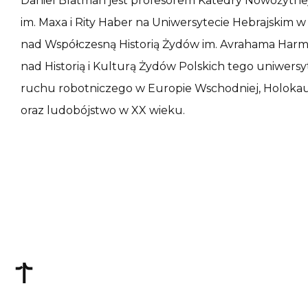
Daniel Blatman jest profesorem Katedry Nowożytnej
im. Maxa i Rity Haber na Uniwersytecie Hebrajskim w
nad Współczesną Historią Żydów im. Avrahama Ha
nad Historią i Kulturą Żydów Polskich tego uniwers
ruchu robotniczego w Europie Wschodniej, Holokaust
oraz ludobójstwo w XX wieku.