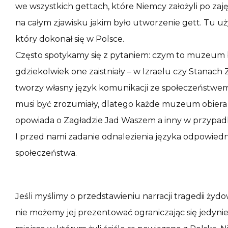
we wszystkich gettach, które Niemcy założyli po zaję
na całym zjawisku jakim było utworzenie gett. Tu uży
który dokonał się w Polsce.
Często spotykamy się z pytaniem: czym to muzeum 
gdziekolwiek one zaistniały – w Izraelu czy Stana
tworzy własny język komunikacji ze społeczeństwe
musi być zrozumiały, dlatego każde muzeum obiera o
opowiada o Zagładzie Jad Waszem a inny w przyp
I przed nami zadanie odnalezienia języka odpowiedn
społeczeństwa.
Jeśli myślimy o przedstawieniu narracji tragedii ży
nie możemy jej prezentować ograniczając się jedynie