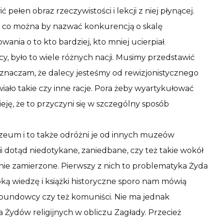
ełen obraz rzeczywistości i lekcji z niej płynącej.
co można by nazwać konkurencją o skalę
nia o to kto bardziej, kto mniej ucierpiał.
lacy, było to wiele różnych nacji. Musimy przedstawić
zaznaczam, że dalecy jesteśmy od rewizjonistycznego
ało takie czy inne racje. Pora żeby wyartykułować
ieję, że to przyczyni się w szczególny sposób
uzeum i to także odróżni je od innych muzeów
i dotąd niedotykane, zaniedbane, czy też takie wokół
nie zamierzone. Pierwszy z nich to problematyka Żyda
oką wiedzę i książki historyczne sporo nam mówią
, bundowcy czy też komuniści. Nie ma jednak
Żydów religijnych w obliczu Zagłady. Przecież