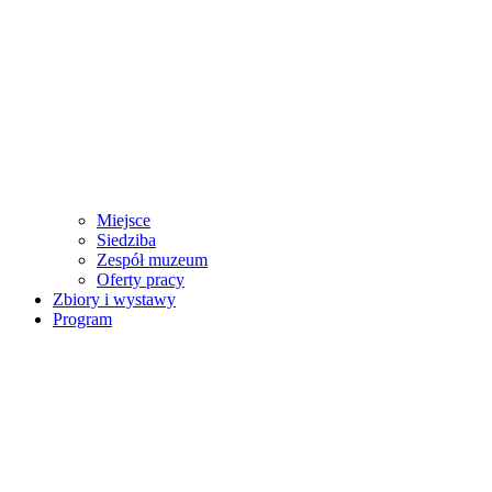
Miejsce
Siedziba
Zespół muzeum
Oferty pracy
Zbiory i wystawy
Program