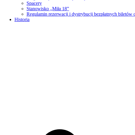
Spacery
Stanowisko „Miła 18”
Regulamin rezerwacji i dystrybucji bezpłatnych biletó
Historia