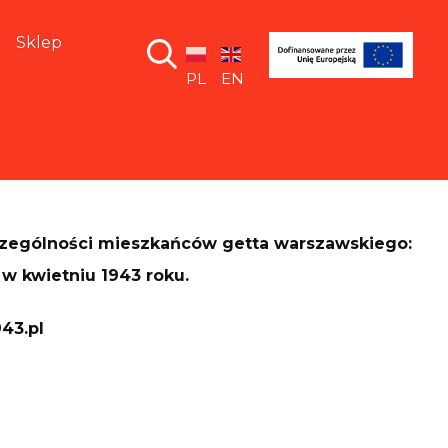
Sklep
PL
EN
zczególności mieszkańców getta warszawskiego:
w kwietniu 1943 roku.
43.pl