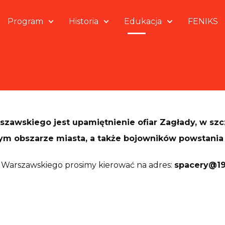
Program
Historia
Edukacja
FENIKS
szawskiego jest upamiętnienie ofiar Zagłady, w s
ym obszarze miasta, a także bojowników powstania 
 Warszawskiego prosimy kierować na adres:
spacery@19