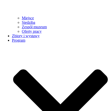
Miejsce
Siedziba
Zespół muzeum
Oferty pracy
Zbiory i wystawy
Program