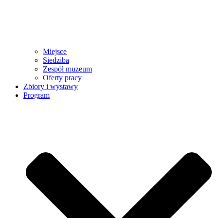
Miejsce
Siedziba
Zespół muzeum
Oferty pracy
Zbiory i wystawy
Program