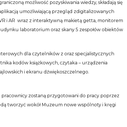
raniczoną możliwość pozyskiwania wiedzy, składają się
plikacją umożliwiającą przegląd zdigitalizowanych
VR i AR wraz z interaktywną makietą getta, monitorem
i budynku laboratorium oraz skany 5 zespołów obiektów
rowych dla czytelników z oraz specjalistycznych
ytnika kodów książkowych, czytaka – urządzenia
rajlowskich i ekranu dźwiękoszczelnego.
pracownicy zostaną przygotowani do pracy poprzez
będą tworzyć wokół Muzeum nowe wspólnoty i kręgi