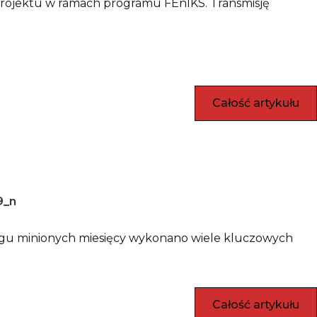
rojektu w ramach programu FEnIKS. Transmisję
Całość artykułu
gu minionych miesięcy wykonano wiele kluczowych
Całość artykułu