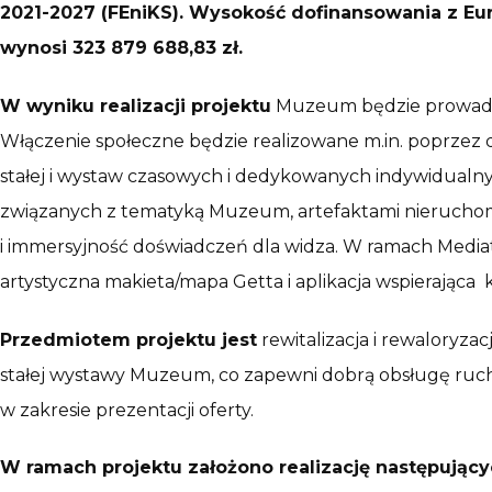
2021-2027 (FEniKS). Wysokość dofinansowania z Eu
wynosi 323 879 688,83 zł.
W wyniku realizacji projektu
Muzeum będzie prowadzić 
Włączenie społeczne będzie realizowane m.in. poprzez 
stałej i wystaw czasowych i dedykowanych indywidualn
związanych z tematyką Muzeum, artefaktami nieruchomy
i immersyjność doświadczeń dla widza. W ramach Mediat
artystyczna makieta/mapa Getta i aplikacja wspierająca k
Przedmiotem projektu jest
rewitalizacja i rewalory
stałej wystawy Muzeum, co zapewni dobrą obsługę ruc
w zakresie prezentacji oferty.
W ramach projektu założono realizację następujący