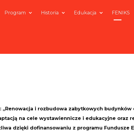
Program
Historia
Edukacja
FENIKS
.: „Renowacja i rozbudowa zabytkowych budynków d
adaptacją na cele wystawiennicze i edukacyjne oraz 
żliwa dzięki dofinansowaniu z programu Fundusze Eu