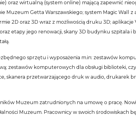
e) oraz wirtualną (system online) mającą zapewnić nieog
ibie Muzeum Getta Warszawskiego; system Magic Wall z a
ie 2D oraz 3D wraz z możliwością druku 3D; aplikacje 
 oraz etapy jego renowacji, skany 3D budynku szpitala 
ałą.
będnego sprzętu i wyposażenia m.in: zestawów kompute
ową; zestawów komputerowych dla obsługi biblioteki, cz
ące, skanera przetwarzającego druk w audio, drukarek b
ników Muzeum zatrudnionych na umowę o pracę. Nowi 
iałalności Muzeum. Pracownicy w swoich środowiskach 