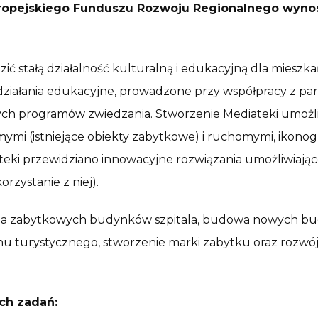
ropejskiego Funduszu Rozwoju Regionalnego wynosi 
stałą działalność kulturalną i edukacyjną dla mieszkań
działania edukacyjne, prowadzone przy współpracy z pa
ych programów zwiedzania. Stworzenie Mediateki umożli
mi (istniejące obiekty zabytkowe) i ruchomymi, ikonog
eki przewidziano innowacyjne rozwiązania umożliwiając
orzystanie z niej).
zacja zabytkowych budynków szpitala, budowa nowych 
hu turystycznego, stworzenie marki zabytku oraz rozw
ch zadań: