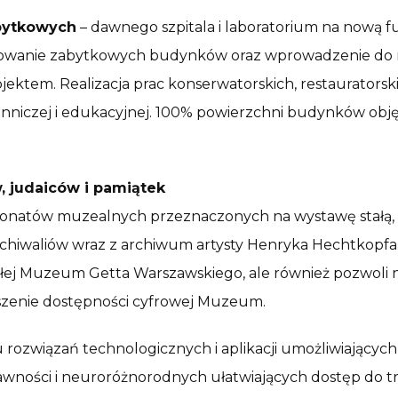
abytkowych
– dawnego szpitala i laboratorium na nową 
lizowanie zabytkowych budynków oraz wprowadzenie do 
ktem. Realizacja prac konserwatorskich, restauratorski
ienniczej i edukacyjnej. 100% powierzchni budynków obj
, judaiców i pamiątek
ponatów muzealnych przeznaczonych na wystawę stałą, w
archiwaliów wraz z archiwum artysty Henryka Hechtkop
łej Muzeum Getta Warszawskiego, ale również pozwoli na 
kszenie dostępności cyfrowej Muzeum.
rozwiązań technologicznych i aplikacji umożliwiających
awności i neuroróżnorodnych ułatwiających dostęp do t