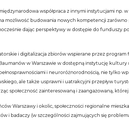
międzynarodowa współpraca z innymi instytucjami np. w
na możliwość budowania nowych kompetencji zarówno po
jednocześnie dając perspektywy w dostępie do funduszy
skie i digitalizacja zbiorów wspierane przez program 
 i Baumanów w Warszawie w dostępną instytucję kultur
ełnosprawnościami i neuroróżnorodnością, nie tylko wpr
ego, ale także usprawni i uatrakcyjni przepływ turystów
rząc społeczność zainteresowaną i zaangażowaną, której 
ńców Warszawy i okolic, społeczności regionalne mieszka
wców i badaczy (w szczególności zajmujących się problem