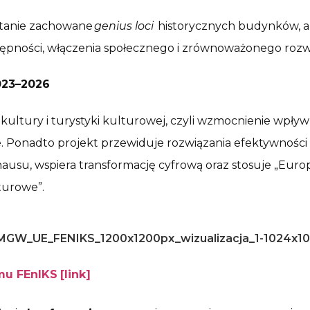
stanie zachowane
genius loci
historycznych budynków, a 
stępności, włączenia społecznego i zrównoważonego roz
2023–2026
ra kultury i turystyki kulturowej, czyli wzmocnienie wpł
e. Ponadto projekt przewiduje rozwiązania efektywnośc
usu, wspiera transformację cyfrową oraz stosuje „Euro
lturowe”.
mu FEnIKS
[link]