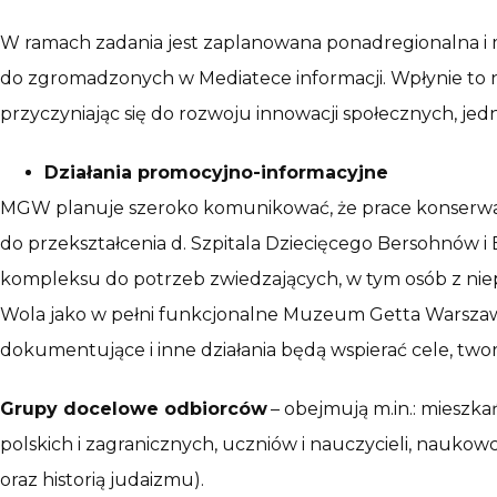
W ramach zadania jest zaplanowana ponadregionalna i 
do zgromadzonych w Mediatece informacji. Wpłynie to 
przyczyniając się do rozwoju innowacji społecznych, 
Działania promocyjno-informacyjne
MGW planuje szeroko komunikować, że prace konserwator
do przekształcenia d. Szpitala Dziecięcego Bersohnów
kompleksu do potrzeb zwiedzających, w tym osób z niep
Wola jako w pełni funkcjonalne Muzeum Getta Warszawski
dokumentujące i inne działania będą wspierać cele, two
Grupy docelowe odbiorców
– obejmują m.in.: mieszka
polskich i zagranicznych, uczniów i nauczycieli, nauko
oraz historią judaizmu).