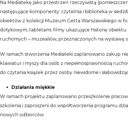
Na Mediatekę jako przestrzeń rzeczywistą (pomieszczeni
następujące komponenty: czytelnia i biblioteka w siedz
obiektów z kolekcji Muzeum Getta Warszawskiego w form
dotykowym, tabletami; filmy ukazujące historię obiektu
ruchomych – muzealiów, przeznaczonych na wystawę st
W ramach stworzenia Mediateki zaplanowano zakup niez
klawiatur i myszy dla osób z niepełnosprawnością ruch
do czytania książek przez osoby niewidome i słabowidz
Działania miękkie
W ramach projektu zaplanowano przeszkolenie pracow
szkolenia i zaproszeni do współtworzenia programu dz
nowych odbiorców.