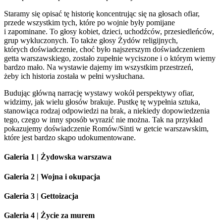
Staramy się opisać tę historię koncentrując się na głosach ofiar,
przede wszystkim tych, które po wojnie były pomijane
i zapominane. To głosy kobiet, dzieci, uchodźców, przesiedleńców,
grup wykluczonych. To także głosy Żydów religijnych,
których doświadczenie, choć było najszerszym doświadczeniem
getta warszawskiego, zostało zupełnie wyciszone i o którym wiemy
bardzo mało. Na wystawie dajemy im wszystkim przestrzeń,
żeby ich historia została w pełni wysłuchana.
Budując główną narrację wystawy wokół perspektywy ofiar,
widzimy, jak wielu głosów brakuje. Pustkę tę wypełnia sztuka,
stanowiąca rodzaj odpowiedzi na brak, a niekiedy dopowiedzenia
tego, czego w inny sposób wyrazić nie można. Tak na przykład
pokazujemy doświadczenie Romów/Sinti w getcie warszawskim,
które jest bardzo skąpo udokumentowane.
Galeria 1 | Żydowska warszawa
Galeria 2 | Wojna i okupacja
Galeria 3 | Gettoizacja
Galeria 4 | Życie za murem