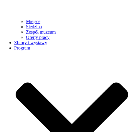
Miejsce
Siedziba
Zespół muzeum
Oferty pracy
Zbiory i wystawy
Program