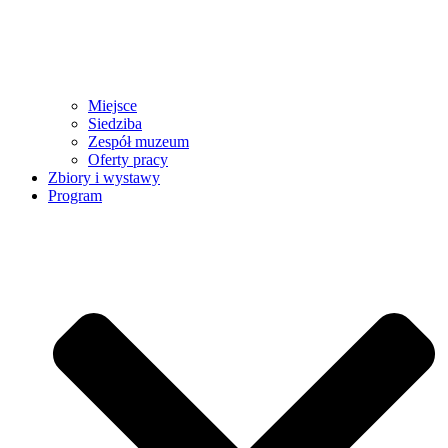
Miejsce
Siedziba
Zespół muzeum
Oferty pracy
Zbiory i wystawy
Program