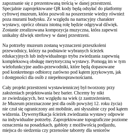
zapoznanie się z prezentowaną treścią w danej przestrzeni.
Specjalnie zaprojektowane QR kody będą odsyłać do platformy
cyfrowej muzeum, która pozwoli na poszerzenie wiedzy również
poza murami budynku. Ze względu na narracyjny charakter
wystawy, oprócz obrazu istotną rolę będzie odgrywał dźwięk.
Zostanie zrealizowana kompozycja muzyczna, która zapewni
unikalny dźwięk strefowy w danej przestrzeni.
Na potrzeby muzeum zostaną wyznaczeni przeszkoleni
przewodnicy, którzy na podstawie wybranych ścieżek
edukacyjnych lub indywidualnego trybu zwiedzania zapewnią
kompleksową obsługę merytoryczną wystawy. Pomogą im w tym
wielofunkcyjne audio-przewodniki, które będą dopasowane
pod konkretnego odbiorcę zarówno pod kątem językowym, jak
i dostępności dla osób z niepełnosprawnościami.
Cały projekt przestrzeni wystawienniczej był tworzony przy
założeniach projektowania bez barier. Chcemy by nikt
ze zwiedzających, bez względu na wiek (z zastrzeżeniem,
że Muzeum przeznaczone jest dla osób powyżej 12. roku życia)
nie czuł się ograniczony ani mobilnie, ani słyszalnie czy pod kątem
widzenia. Dywersyfikacja ścieżek zwiedzania wystawy odpowie
na indywidualne potrzeby. Zaprojektowane topograficzne poziome
oznaczenia na posadzkach, gabloty z możliwością podjazdu,
miejsca do siedzenia czy przenośne taborety dla seniorów