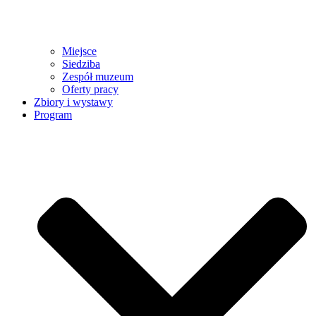
Miejsce
Siedziba
Zespół muzeum
Oferty pracy
Zbiory i wystawy
Program