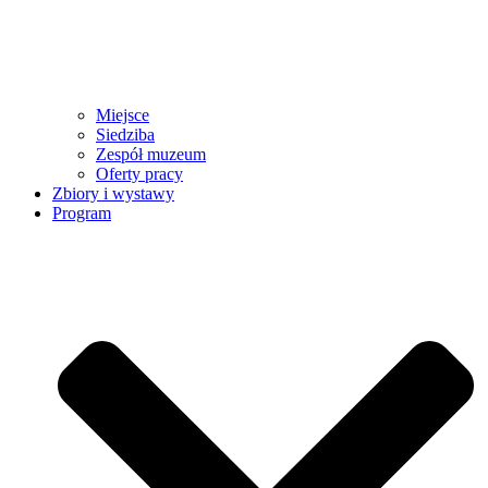
Miejsce
Siedziba
Zespół muzeum
Oferty pracy
Zbiory i wystawy
Program