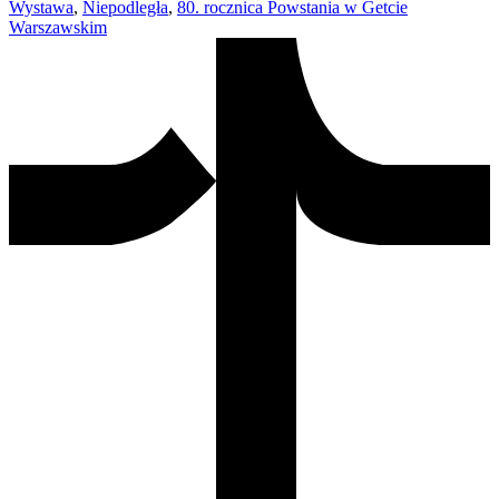
Wystawa
,
Niepodległa
,
80. rocznica Powstania w Getcie
Warszawskim