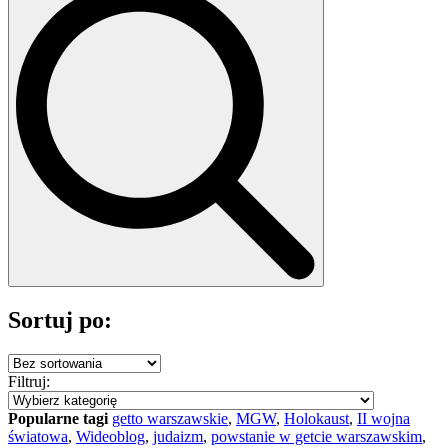
Sortuj po:
Filtruj:
Popularne tagi
getto warszawskie
,
MGW
,
Holokaust
,
II wojna
światowa
,
Wideoblog
,
judaizm
,
powstanie w getcie warszawskim
,