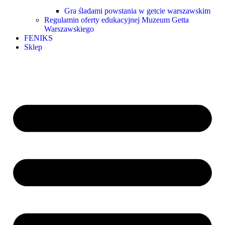
Gra śladami powstania w getcie warszawskim
Regulamin oferty edukacyjnej Muzeum Getta
Warszawskiego
FENIKS
Sklep