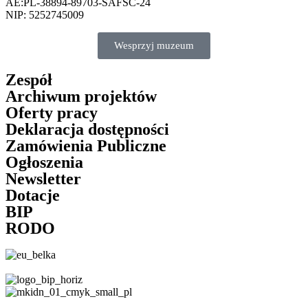
AE:PL-38894-89703-SAFSC-24
NIP: 5252745009
Wesprzyj muzeum
Zespół
Archiwum projektów
Oferty pracy
Deklaracja dostępności
Zamówienia Publiczne
Ogłoszenia
Newsletter
Dotacje
BIP
RODO