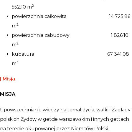
2
552.10 m
powierzchnia całkowita 14 725.86
2
m
powierzchnia zabudowy 1 826.10
2
m
kubatura 67 341.08
3
m
|
Misja
MISJA
Upowszechnianie wiedzy na temat życia, walki i Zagłady
polskich Żydów w getcie warszawskim i innych gettach
na terenie okupowanej przez Niemców Polski.