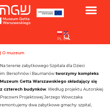
Zbiory i wystawy
PL
EN
|
O muzeum
Na terenie zabytkowego Szpitala dla Dzieci
im. Bersohnów i Baumanów
tworzymy kompleks
Muzeum Getta Warszawskiego składający się
z czterech budynków
. Według projektu Autorskiej
Pracowni Projektowej Jerzego Wowczaka
remontujemy dwa zabytkowe gmachy: szpital,