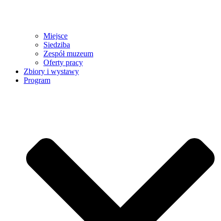
Miejsce
Siedziba
Zespół muzeum
Oferty pracy
Zbiory i wystawy
Program