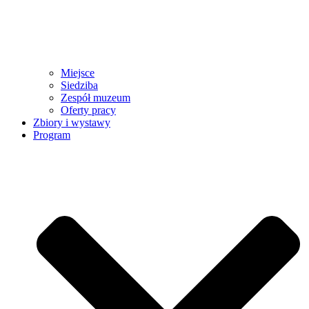
Miejsce
Siedziba
Zespół muzeum
Oferty pracy
Zbiory i wystawy
Program