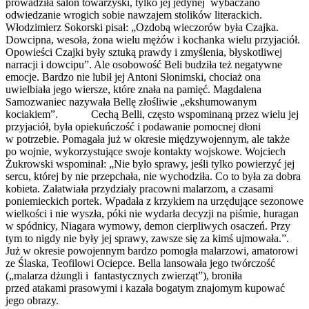
prowadziła salon towarzyski, tylko jej jedynej wybaczano
odwiedzanie wrogich sobie nawzajem stolików literackich.
Włodzimierz Sokorski pisał: „Ozdobą wieczorów była Czajka.
Dowcipna, wesoła, żona wielu mężów i kochanka wielu przyjaciół.
Opowieści Czajki były sztuką prawdy i zmyślenia, błyskotliwej
narracji i dowcipu”. Ale osobowość Beli budziła też negatywne
emocje. Bardzo nie lubił jej Antoni Słonimski, chociaż ona
uwielbiała jego wiersze, które znała na pamięć. Magdalena
Samozwaniec nazywała Bellę złośliwie „ekshumowanym
kociakiem”. Cechą Belli, często wspominaną przez wielu jej
przyjaciół, była opiekuńczość i podawanie pomocnej dłoni
w potrzebie. Pomagała już w okresie międzywojennym, ale także
po wojnie, wykorzystujące swoje kontakty wojskowe. Wojciech
Żukrowski wspominał: „Nie było sprawy, jeśli tylko powierzyć jej
sercu, której by nie przepchała, nie wychodziła. Co to była za dobra
kobieta. Załatwiała przydziały pracowni malarzom, a czasami
poniemieckich portek. Wpadała z krzykiem na urzędujące sezonowe
wielkości i nie wyszła, póki nie wydarła decyzji na piśmie, huragan
w spódnicy, Niagara wymowy, demon cierpliwych osaczeń. Przy
tym to nigdy nie były jej sprawy, zawsze się za kimś ujmowała.”.
Już w okresie powojennym bardzo pomogła malarzowi, amatorowi
ze Ślaska, Teofilowi Ociepce. Bella lansowała jego twórczość
(„malarza dżungli i fantastycznych zwierząt”), broniła
przed atakami prasowymi i kazała bogatym znajomym kupować
jego obrazy.