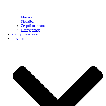
Miejsce
Siedziba
Zespół muzeum
Oferty pracy
Zbiory i wystawy
Program