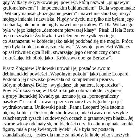
gdy Witkacy skrytykował jej powieść, którą nazwał „plugawym
grafomaństwem” i „impotenckim bajdurzeniem”. Bella wspominała:
„Witkacy napisał „Pożegnanie jesieni” i nawet nie starał się ukryć
mojego imienia i nazwiska. Nigdy w życiu nie tylko nie byłam jego
kochanką, ale on mnie nigdy nawet nie pocałował”. Dla Witkacego
była w jego książce „demonem pierwszej klasy”. Pisał: „Hela Bertz
była oczywiście Żydówką i wcieleniem wszystkiego tego,
co Atanazemu w kobiecie jako takiej podobać się nie mogło. Prócz
tego była kobietą notorycznie łatwą”. W swojej powieści Witkacy
opisał również ojca Belli, stwarzając jego demoniczny obraz
i określając ich oboje jako „Królestwo obojga Bertzów”.
Pisarz Zbigniew Uniłowski utrwalił jej postać w swoim
debiutanckiej powieści „Wspólnym pokoju” jako pannę Leopard.
Podobno jej nazwisko powstała od komplementu pisarza,
którym obdarzył Bellę: „wyglądasz jak pantera, leopardzica” .
Powieść ukazała się w 1932 roku jako obraz młodej cyganerii
z grupy literackiej Kwadryga, uznano ją za „pornograficzny
paszkwil” i skonfiskowaną przez cenzurę trzy tygodnie po jej
wydrukowaniu. Uniłowski pisał: „Panna Leopard była istotnie
piękną kobietą. Doskonale zbudowana, miała twarz o niezwykle
szlachetnych rysach i cudownych oczach o granatowym blasku. Jej
czarne włosy odcinały się od bladości cery. Kostium opinała smukłą
figurę, miała parę świetnych łydek”. Ale była też postacią
skandalizująca, „jesteś dla mnie za młody, ja lubię tylko starszych