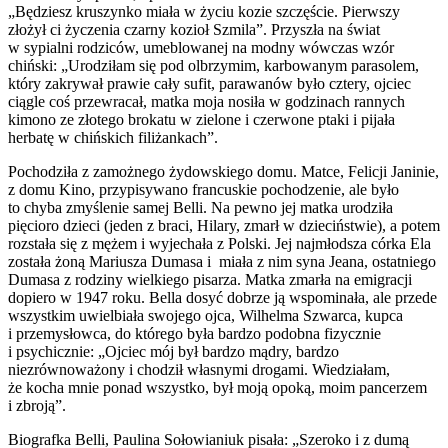
„Będziesz kruszynko miała w życiu kozie szczęście. Pierwszy
złożył ci życzenia czarny kozioł Szmila”. Przyszła na świat
w sypialni rodziców, umeblowanej na modny wówczas wzór
chiński: „Urodziłam się pod olbrzymim, karbowanym parasolem,
który zakrywał prawie cały sufit, parawanów było cztery, ojciec
ciągle coś przewracał, matka moja nosiła w godzinach rannych
kimono ze złotego brokatu w zielone i czerwone ptaki i pijała
herbatę w chińskich filiżankach”.
Pochodziła z zamożnego żydowskiego domu. Matce, Felicji Janinie,
z domu Kino, przypisywano francuskie pochodzenie, ale było
to chyba zmyślenie samej Belli. Na pewno jej matka urodziła
pięcioro dzieci (jeden z braci, Hilary, zmarł w dzieciństwie), a potem
rozstała się z mężem i wyjechała z Polski. Jej najmłodsza córka Ela
została żoną Mariusza Dumasa i miała z nim syna Jeana, ostatniego
Dumasa z rodziny wielkiego pisarza. Matka zmarła na emigracji
dopiero w 1947 roku. Bella dosyć dobrze ją wspominała, ale przede
wszystkim uwielbiała swojego ojca, Wilhelma Szwarca, kupca
i przemysłowca, do którego była bardzo podobna fizycznie
i psychicznie: „Ojciec mój był bardzo mądry, bardzo
niezrównoważony i chodził własnymi drogami. Wiedziałam,
że kocha mnie ponad wszystko, był moją opoką, moim pancerzem
i zbroją”.
Biografka Belli, Paulina Sołowianiuk pisała: „Szeroko i z dumą