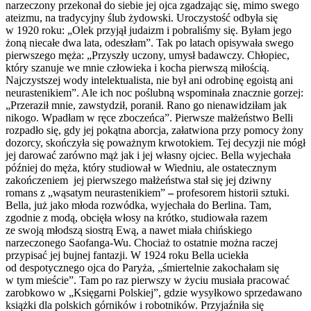
narzeczony przekonał do siebie jej ojca zgadzając się, mimo swego
ateizmu, na tradycyjny ślub żydowski. Uroczystość odbyła się
w 1920 roku: „Olek przyjął judaizm i pobraliśmy się. Byłam jego
żoną niecałe dwa lata, odeszłam”. Tak po latach opisywała swego
pierwszego męża: „Przyszły uczony, umysł badawczy. Chłopiec,
który szanuje we mnie człowieka i kocha pierwszą miłością.
Najczystszej wody intelektualista, nie był ani odrobinę egoistą ani
neurastenikiem”. Ale ich noc poślubną wspominała znacznie gorzej:
„Przeraził mnie, zawstydził, poranił. Rano go nienawidziłam jak
nikogo. Wpadłam w ręce zboczeńca”. Pierwsze małżeństwo Belli
rozpadło się, gdy jej pokątna aborcja, załatwiona przy pomocy żony
dozorcy, skończyła się poważnym krwotokiem. Tej decyzji nie mógł
jej darować zarówno mąż jak i jej własny ojciec. Bella wyjechała
później do męża, który studiował w Wiedniu, ale ostatecznym
zakończeniem jej pierwszego małżeństwa stał się jej dziwny
romans z „wąsatym neurastenikiem”
–
profesorem historii sztuki.
Bella, już jako młoda rozwódka, wyjechała do Berlina. Tam,
zgodnie z modą, obcięła włosy na krótko, studiowała razem
ze swoją młodszą siostrą Ewą, a nawet miała chińskiego
narzeczonego Saofanga-Wu. Chociaż to ostatnie można raczej
przypisać jej bujnej fantazji. W 1924 roku Bella uciekła
od despotycznego ojca do Paryża, „śmiertelnie zakochałam się
w tym mieście”. Tam po raz pierwszy w życiu musiała pracować
zarobkowo w „Księgarni Polskiej”, gdzie wysyłkowo sprzedawano
książki dla polskich górników i robotników. Przyjaźniła się