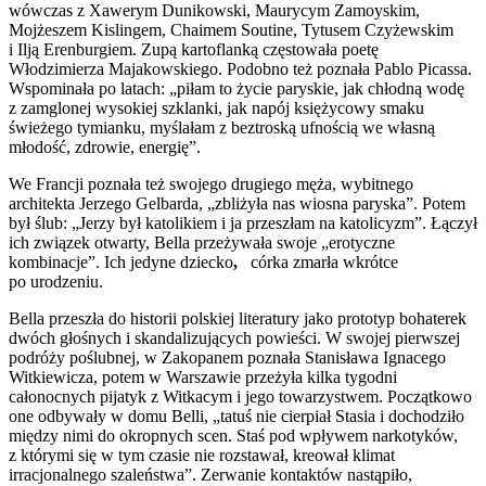
wówczas z Xawerym Dunikowski, Maurycym Zamoyskim,
Mojżeszem Kislingem, Chaimem Soutine, Tytusem Czyżewskim
i Ilją Erenburgiem. Zupą kartoflanką częstowała poetę
Włodzimierza Majakowskiego. Podobno też poznała Pablo Picassa.
Wspominała po latach: „piłam to życie paryskie, jak chłodną wodę
z zamglonej wysokiej szklanki, jak napój księżycowy smaku
świeżego tymianku, myślałam z beztroską ufnością we własną
młodość, zdrowie, energię”.
We Francji poznała też swojego drugiego męża, wybitnego
architekta Jerzego Gelbarda, „zbliżyła nas wiosna paryska”. Potem
był ślub: „Jerzy był katolikiem i ja przeszłam na katolicyzm”. Łączył
ich związek otwarty, Bella przeżywała swoje „erotyczne
kombinacje”. Ich jedyne dziecko
,
córka zmarła wkrótce
po urodzeniu.
Bella przeszła do historii polskiej literatury jako prototyp bohaterek
dwóch głośnych i skandalizujących powieści. W swojej pierwszej
podróży poślubnej, w Zakopanem poznała Stanisława Ignacego
Witkiewicza, potem w Warszawie przeżyła kilka tygodni
całonocnych pijatyk z Witkacym i jego towarzystwem. Początkowo
one odbywały w domu Belli, „tatuś nie cierpiał Stasia i dochodziło
między nimi do okropnych scen. Staś pod wpływem narkotyków,
z którymi się w tym czasie nie rozstawał, kreował klimat
irracjonalnego szaleństwa”. Zerwanie kontaktów nastąpiło,