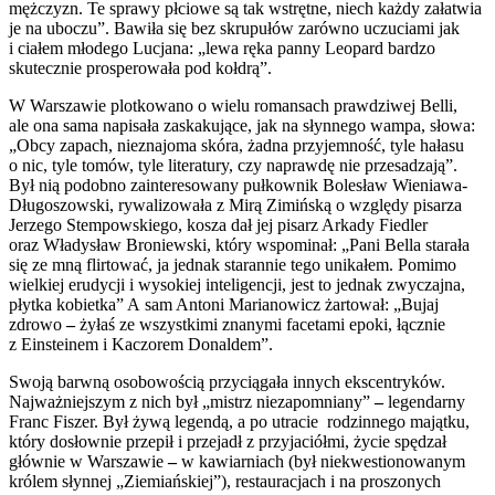
mężczyzn. Te sprawy płciowe są tak wstrętne, niech każdy załatwia
je na uboczu”. Bawiła się bez skrupułów zarówno uczuciami jak
i ciałem młodego Lucjana: „lewa ręka panny Leopard bardzo
skutecznie prosperowała pod kołdrą”.
W Warszawie plotkowano o wielu romansach prawdziwej Belli,
ale ona sama napisała zaskakujące, jak na słynnego wampa, słowa:
„Obcy zapach, nieznajoma skóra, żadna przyjemność, tyle hałasu
o nic, tyle tomów, tyle literatury, czy naprawdę nie przesadzają”.
Był nią podobno zainteresowany pułkownik Bolesław Wieniawa-
Długoszowski, rywalizowała z Mirą Zimińską o względy pisarza
Jerzego Stempowskiego, kosza dał jej pisarz Arkady Fiedler
oraz Władysław Broniewski, który wspominał: „Pani Bella starała
się ze mną flirtować, ja jednak starannie tego unikałem. Pomimo
wielkiej erudycji i wysokiej inteligencji, jest to jednak zwyczajna,
płytka kobietka” A sam Antoni Marianowicz żartował: „Bujaj
zdrowo
–
żyłaś ze wszystkimi znanymi facetami epoki, łącznie
z Einsteinem i Kaczorem Donaldem”.
Swoją barwną osobowością przyciągała innych ekscentryków.
Najważniejszym z nich był „mistrz niezapomniany”
–
legendarny
Franc Fiszer. Był żywą legendą, a po utracie rodzinnego majątku,
który dosłownie przepił i przejadł z przyjaciółmi, życie spędzał
głównie w Warszawie
–
w kawiarniach (był niekwestionowanym
królem słynnej „Ziemiańskiej”), restauracjach i na proszonych