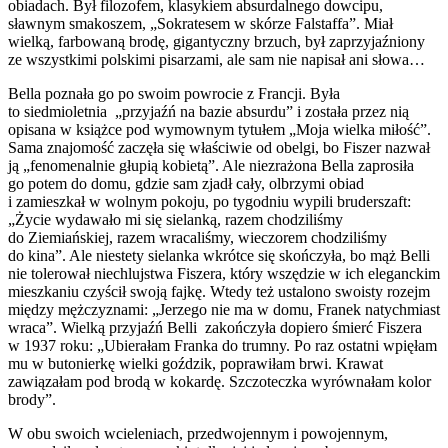
obiadach. Był filozofem, klasykiem absurdalnego dowcipu,
sławnym smakoszem, „Sokratesem w skórze Falstaffa”. Miał
wielką, farbowaną brodę, gigantyczny brzuch, był zaprzyjaźniony
ze wszystkimi polskimi pisarzami, ale sam nie napisał ani słowa…
Bella poznała go po swoim powrocie z Francji. Była
to siedmioletnia „przyjaźń na bazie absurdu” i została przez nią
opisana w książce pod wymownym tytułem „Moja wielka miłość”.
Sama znajomość zaczęła się właściwie od obelgi, bo Fiszer nazwał
ją „fenomenalnie głupią kobietą”. Ale niezrażona Bella zaprosiła
go potem do domu, gdzie sam zjadł cały, olbrzymi obiad
i zamieszkał w wolnym pokoju, po tygodniu wypili bruderszaft:
„Życie wydawało mi się sielanką, razem chodziliśmy
do Ziemiańskiej, razem wracaliśmy, wieczorem chodziliśmy
do kina”. Ale niestety sielanka wkrótce się skończyła, bo mąż Belli
nie tolerował niechlujstwa Fiszera, który wszędzie w ich eleganckim
mieszkaniu czyścił swoją fajkę. Wtedy też ustalono swoisty rozejm
między mężczyznami: „Jerzego nie ma w domu, Franek natychmiast
wraca”. Wielką przyjaźń Belli zakończyła dopiero śmierć Fiszera
w 1937 roku: „Ubierałam Franka do trumny. Po raz ostatni wpięłam
mu w butonierkę wielki goździk, poprawiłam brwi. Krawat
zawiązałam pod brodą w kokardę. Szczoteczka wyrównałam kolor
brody”.
W obu swoich wcieleniach, przedwojennym i powojennym,