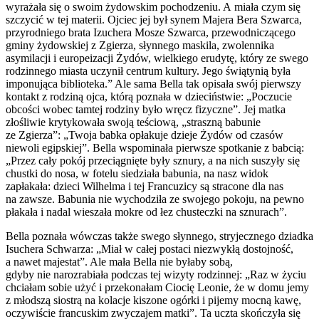
wyrażała się o swoim żydowskim pochodzeniu. A miała czym się
szczycić w tej materii. Ojciec jej był synem Majera Bera Szwarca,
przyrodniego brata Izuchera Mosze Szwarca, przewodniczącego
gminy żydowskiej z Zgierza, słynnego maskila, zwolennika
asymilacji i europeizacji Żydów, wielkiego erudytę, który ze swego
rodzinnego miasta uczynił centrum kultury. Jego świątynią była
imponująca biblioteka.” Ale sama Bella tak opisała swój pierwszy
kontakt z rodziną ojca, którą poznała w dzieciństwie: „Poczucie
obcości wobec tamtej rodziny było wręcz fizyczne”. Jej matka
złośliwie krytykowała swoją teściową, „straszną babunie
ze Zgierza”: „Twoja babka opłakuje dzieje Żydów od czasów
niewoli egipskiej”. Bella wspominała pierwsze spotkanie z babcią:
„Przez cały pokój przeciągnięte były sznury, a na nich suszyły się
chustki do nosa, w fotelu siedziała babunia, na nasz widok
zapłakała: dzieci Wilhelma i tej Francuzicy są stracone dla nas
na zawsze. Babunia nie wychodziła ze swojego pokoju, na pewno
płakała i nadal wieszała mokre od łez chusteczki na sznurach”.
Bella poznała wówczas także swego słynnego, stryjecznego dziadka
Isuchera Schwarza: „Miał w całej postaci niezwykłą dostojność,
a nawet majestat”. Ale mała Bella nie byłaby sobą,
gdyby nie narozrabiała podczas tej wizyty rodzinnej: „Raz w życiu
chciałam sobie użyć i przekonałam Ciocię Leonie, że w domu jemy
z młodszą siostrą na kolacje kiszone ogórki i pijemy mocną kawę,
oczywiście francuskim zwyczajem matki”. Ta uczta skończyła się