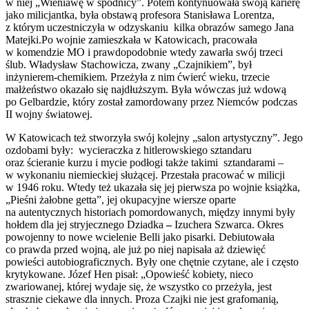
w niej „Wieniawę w spódnicy”. Potem kontynuowała swoją karierę
jako milicjantka, była obstawą profesora Stanisława Lorentza,
z którym uczestniczyła w odzyskaniu kilka obrazów samego Jana
Matejki.Po wojnie zamieszkała w Katowicach, pracowała
w komendzie MO i prawdopodobnie wtedy zawarła swój trzeci
ślub. Władysław Stachowicza, zwany „Czajnikiem”, był
inżynierem-chemikiem. Przeżyła z nim ćwierć wieku, trzecie
małżeństwo okazało się najdłuższym. Była wówczas już wdową
po Gelbardzie, który został zamordowany przez Niemców podczas
II wojny światowej.
W Katowicach też stworzyła swój kolejny „salon artystyczny”. Jego
ozdobami były: wycieraczka z hitlerowskiego sztandaru
oraz ścieranie kurzu i mycie podłogi także takimi sztandarami –
w wykonaniu niemieckiej służącej. Przestała pracować w milicji
w 1946 roku. Wtedy też ukazała się jej pierwsza po wojnie książka,
„Pieśni żałobne getta”, jej okupacyjne wiersze oparte
na autentycznych historiach pomordowanych, między innymi były
hołdem dla jej stryjecznego Dziadka
–
Izuchera Szwarca. Okres
powojenny to nowe wcielenie Belli jako pisarki. Debiutowała
co prawda przed wojną, ale już po niej napisała aż dziewięć
powieści autobiograficznych. Były one chętnie czytane, ale i często
krytykowane. Józef Hen pisał: „Opowieść kobiety, nieco
zwariowanej, której wydaje się, że wszystko co przeżyła, jest
strasznie ciekawe dla innych. Proza Czajki nie jest grafomanią,