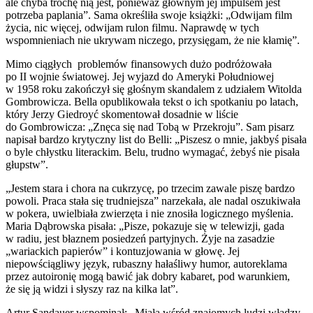
ale chyba trochę nią jest, ponieważ głównym jej impulsem jest
potrzeba paplania”. Sama określiła swoje książki: „Odwijam film
życia, nic więcej, odwijam rulon filmu. Naprawdę w tych
wspomnieniach nie ukrywam niczego, przysięgam, że nie kłamię”.
Mimo ciągłych problemów finansowych dużo podróżowała
po II wojnie światowej. Jej wyjazd do Ameryki Południowej
w 1958 roku zakończył się głośnym skandalem z udziałem Witolda
Gombrowicza. Bella opublikowała tekst o ich spotkaniu po latach,
który Jerzy Giedroyć skomentował dosadnie w liście
do Gombrowicza: „Znęca się nad Tobą w Przekroju”. Sam pisarz
napisał bardzo krytyczny list do Belli: „Piszesz o mnie, jakbyś pisała
o byle chłystku literackim. Belu, trudno wymagać, żebyś nie pisała
głupstw”.
„Jestem stara i chora na cukrzycę, po trzecim zawale piszę bardzo
powoli. Praca stała się trudniejsza” narzekała, ale nadal oszukiwała
w pokera, uwielbiała zwierzęta i nie znosiła logicznego myślenia.
Maria Dąbrowska pisała: „Pisze, pokazuje się w telewizji, gada
w radiu, jest błaznem posiedzeń partyjnych. Żyje na zasadzie
„wariackich papierów” i kontuzjowania w głowę. Jej
niepowściągliwy język, rubaszny hałaśliwy humor, autoreklama
przez autoironię mogą bawić jak dobry kabaret, pod warunkiem,
że się ją widzi i słyszy raz na kilka lat”.
Artur Sandauer wspominał: „Miała wśród znajomych ludzi władzy,