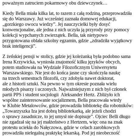
poważnym zatruciem pokarmowy obu dziewczynek…
Kiedy Bella miała kilka lat, to razem z całą rodziną, przeprowadziła
się do Warszawy. Już wcześniej zaznała domowej edukacji,
„gorzkiego owocu wiedzy”. Jej nauczycielki były dosyć
konwencjonalne, ale jedna z nich uczyła ją przyrody przy pomocy
kolekcji wypchanych zwierzątek. Bella, tak nietypowo
przygotowana oblała szkolny egzamin, gdzie „zdradziła wyjątkowy
brak inteligencji”.
Z żeńskiej pensji w stolicy, gdzie jej koleżanką była podobno sama
Irena Krzywicka, wyniosła znajomość kilku języków obcych,
potem studiowała na Wydziale Filozoficznym Uniwersytetu
Warszawskiego. Nie jest do końca jasne czy skończyła naukę
na trzech semestrach filozofii, czy zdobyła nawet doktorat,
ale z historii sztuki. Na pewno w tym okresie poznała wielu
młodych pisarzy i uczonych. Najważniejszym z nich był członek
partii PPS i student socjologii Aleksander Hertz. Zbliżyło ich
wspólne zainteresowanie socjalizmem, Bella pracowała wtedy
w Klubie Metalowców, gdzie prowadziła bibliotekę dla robotników:
„Towarzyszka Iza jest dobrą bibliotekarką, ale jeżeli chodzi
o sprawy zasadnicze, to jej umysł nie dopisuje”. Ojciec Belli długo
nie zgadzał się na jej małżeństwo z Hertzem, więc ona na znak
protestu uciekła do Nałęczowa, gdzie w celach zarobkowych
prowadziła nielegalną praktykę lekarską. Pod jej nieobecność