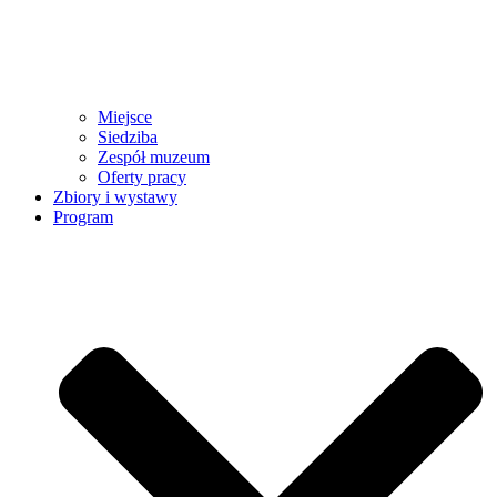
Miejsce
Siedziba
Zespół muzeum
Oferty pracy
Zbiory i wystawy
Program