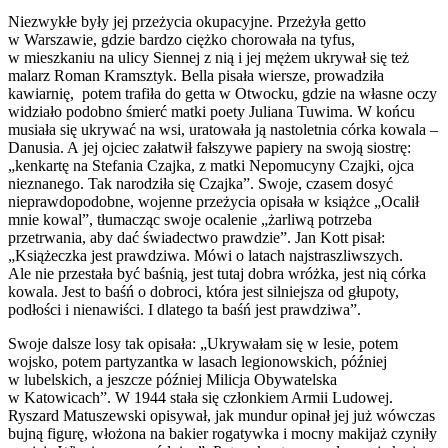
Niezwykłe były jej przeżycia okupacyjne. Przeżyła getto
w Warszawie, gdzie bardzo ciężko chorowała na tyfus,
w mieszkaniu na ulicy Siennej z nią i jej mężem ukrywał się też
malarz Roman Kramsztyk. Bella pisała wiersze, prowadziła
kawiarnię, potem trafiła do getta w Otwocku, gdzie na własne oczy
widziało podobno śmierć matki poety Juliana Tuwima. W końcu
musiała się ukrywać na wsi, uratowała ją nastoletnia córka kowala –
Danusia. A jej ojciec załatwił fałszywe papiery na swoją siostrę:
„kenkartę na Stefania Czajka, z matki Nepomucyny Czajki, ojca
nieznanego. Tak narodziła się Czajka”. Swoje, czasem dosyć
nieprawdopodobne, wojenne przeżycia opisała w książce „Ocalił
mnie kowal”, tłumacząc swoje ocalenie „żarliwą potrzeba
przetrwania, aby dać świadectwo prawdzie”. Jan Kott pisał:
„Książeczka jest prawdziwa. Mówi o latach najstraszliwszych.
Ale nie przestała być baśnią, jest tutaj dobra wróżka, jest nią córka
kowala. Jest to baśń o dobroci, która jest silniejsza od głupoty,
podłości i nienawiści. I dlatego ta baśń jest prawdziwa”.
Swoje dalsze losy tak opisała: „Ukrywałam się w lesie, potem
wojsko, potem partyzantka w lasach legionowskich, później
w lubelskich, a jeszcze później Milicja Obywatelska
w Katowicach”. W 1944 stała się członkiem Armii Ludowej.
Ryszard Matuszewski opisywał, jak mundur opinał jej już wówczas
bujną figurę, włożona na bakier rogatywka i mocny makijaż czyniły