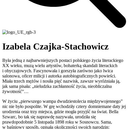
Izabela Czajka-Stachowicz
Była jedną z najbarwniejszych postaci polskiego życia literackiego
XX wieku, muzą wielu artystów, bohaterką skandali literackich
i obyczajowych. Fascynowała i gorszyła zarówno jako lwica
salonowa, oficer milicji i autorka autobiograficznych powieści.
Miała trzech mężów i nosiła pięć nazwisk, zawsze wyróżniała ją,
jak sama pisała: „nieludzka zachłanność życia, nieobliczalna
żywotność”…
W życiu „pierwszego wampa dwudziestolecia międzywojennego”
nic nie było pospolite. W grę wchodziły cztery domniemane daty jej
urodzenia oraz trzy miejsca, gdzie mogła przyjść na świat. Bella
Szwarc, bo tak się naprawdę nazywała, urodziła się
prawdopodobnie 5 listopada 1898 roku w Sosnowcu. Sama,
w baśniowy sposób, opisała okoliczności swoich narodzin: