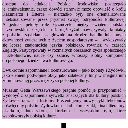
dostępu do edukacji. Polskie środowisko postrzegało
je ambiwalentnie, czego dowód stanowić może opowieść o królu
Kazimierzu i Esterce – nierzadko były one orientalizowane
i seksualizowane przez pryzmat swojej odrębności kulturowej.
A jednak pełniły rolę łączniczek między światem polskim
i żydowskim. Częściej niż mężczyźni nawiązywały kontakty
z polskimi sąsiadami – głównie na drodze handlu lub innych
aktywności związanych z życiem gospodarczym – i wykazywały
się lepszą znajomością języka polskiego, również w czasach
Zagłady. Partycypowały w rozmaitych obszarach życia społecznego
– szkolnictwie, nauce czy sztuce, wnosząc istotny komponent
do polskiego dziedzictwa kulturowego.
Dwukrotnie zapomniane i ocenzurowane – jako kobiety i Żydówki,
jako element podwójnie obcy, jako ostateczny Inny w imaginarium
zdominowanej przez mężczyzn polskiej kultury.
Muzeum Getta Warszawskiego pragnie pomóc je przypomnieć –
wydobyć z zapomnienia sylwetki znaczących dla kultury polskich
Żydówek oraz ich historie. Prezentujemy nowy cykl felietonów
poświęcony polskim Żydówkom – kobietom sztuki, kina i literatury;
pisarkom, tłumaczkom, aktorkom i wszystkim tym, które
współtworzyły polską kulturę.