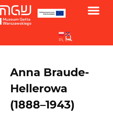
Zbiory i wystawy
PL
EN
Anna Braude-
Hellerowa
(1888–1943)