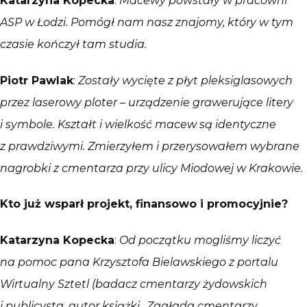
Katarzyna Kopecka
:
Macewy powstały w pracowni
ASP w Łodzi. Pomógł nam nasz znajomy, który w tym
czasie kończył tam studia.
Piotr Pawlak
:
Zostały wycięte z płyt pleksiglasowych
przez laserowy ploter – urządzenie grawerujące litery
i symbole. Kształt i wielkość macew są identyczne
z prawdziwymi. Zmierzyłem i przerysowałem wybrane
nagrobki z cmentarza przy ulicy Miodowej w Krakowie.
Kto już wsparł projekt, finansowo i promocyjnie?
Katarzyna Kopecka
:
Od początku mogliśmy liczyć
na pomoc pana Krzysztofa Bielawskiego z portalu
Wirtualny Sztetl (badacz cmentarzy żydowskich
i publicysta, autor książki „Zagłada cmentarzy