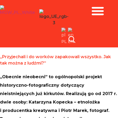
Zbiory i wystawy
PL
EN
„Przyjechali i do worków zapakowali wszystko. Jak
tak można z ludźmi?”
„Obecnie nieobecni” to ogólnopolski projekt
historyczno-fotograficzny dotyczący
nieistniejących już kirkutów. Realizują go od 2017 r.
dwie osoby: Katarzyna Kopecka – etnolożka
i producentka kreatywna i Piotr Marek, fotograf.