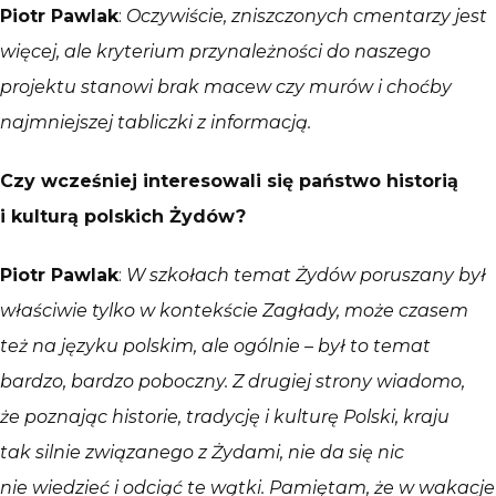
Piotr Pawlak
:
Oczywiście, zniszczonych cmentarzy jest
więcej, ale kryterium przynależności do naszego
projektu stanowi brak macew czy murów i choćby
najmniejszej tabliczki z informacją.
Czy wcześniej interesowali się państwo historią
i kulturą polskich Ż
yd
ó
w?
Piotr Pawlak
:
W szkołach temat Żydów poruszany był
właściwie tylko w kontekście Zagłady, może czasem
też na języku polskim, ale ogólnie – był to temat
bardzo, bardzo poboczny. Z drugiej strony wiadomo,
że poznając historie, tradycję i kulturę Polski, kraju
tak silnie związanego z Żydami, nie da się nic
nie wiedzieć i odciąć te wątki. Pamiętam, że w wakacje