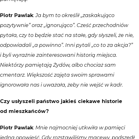
Piotr Pawlak
:
Ja bym to określił „zaskakująco
pozytywnie” oraz „ignorująco”. Cześć przechodniów
pytała, czy to będzie stać na stałe, gdy słyszeli, że nie,
odpowiadali „a powinno”. Inni pytali „co to za akcja?”
i byli wyraźnie zainteresowani historią miejsca.
Niektórzy pamiętają Żydów, albo chociaż sam
cmentarz. Większość zajęta swoim sprawami
ignorowała nas i uważała, żeby nie wejść w kadr.
Czy usłyszeli państwo jakieś ciekawe historie
od mieszkańc
ó
w?
Piotr Pawlak
:
Mnie najmocniej utkwiła w pamięci
jedna opowieść. Gdy rozstawiliśmy macewy, podszedł