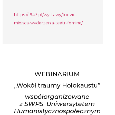
https://1943.pl/wystawy/ludzie-
miejsca-wydarzenia-teatr-femina/
WEBINARIUM
„Wokół traumy Holokaustu”
współorganizowane
z SWPS Uniwersytetem
Humanistycznospołecznym