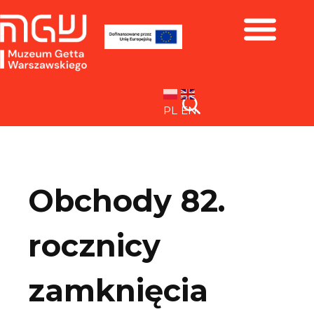
Zbiory i wystawy
PL
EN
Obchody 82.
rocznicy
zamknięcia