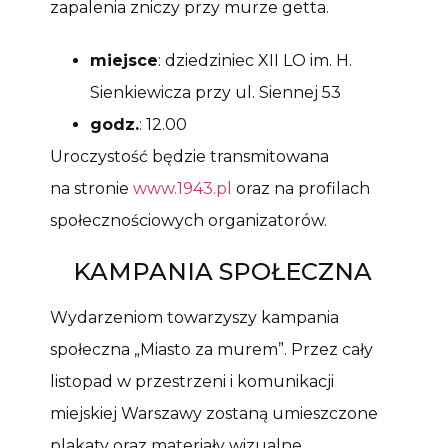
zapalenia zniczy przy murze getta.
miejsce
: dziedziniec XII LO im. H.
Sienkiewicza przy ul. Siennej 53
godz.
: 12.00
Uroczystość będzie transmitowana
na stronie
www.1943.pl
oraz na profilach
społecznościowych organizatorów.
KAMPANIA SPOŁECZNA
Wydarzeniom towarzyszy kampania
społeczna „Miasto za murem”. Przez cały
listopad w przestrzeni i komunikacji
miejskiej Warszawy zostaną umieszczone
plakaty oraz materiały wizualne