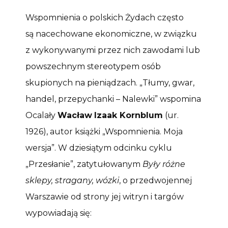
Wspomnienia o polskich Żydach często
są nacechowane ekonomiczne, w związku
z wykonywanymi przez nich zawodami lub
powszechnym stereotypem osób
skupionych na pieniądzach. „Tłumy, gwar,
handel, przepychanki – Nalewki” wspomina
Ocalały
Wacław
Izaak Kornblum
(ur.
1926), autor książki „Wspomnienia. Moja
wersja”. W dziesiątym odcinku cyklu
„Przesłanie”, zatytułowanym
Były różne
sklepy, stragany, wózki
, o przedwojennej
Warszawie od strony jej witryn i targów
wypowiadają się: