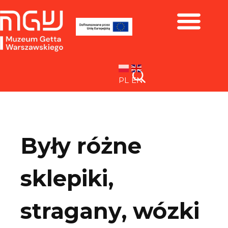
Zbiory i wystawy
PL
EN
Były różne
sklepiki,
stragany, wózki