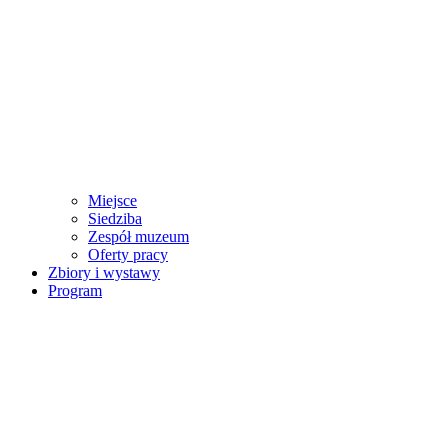
Miejsce
Siedziba
Zespół muzeum
Oferty pracy
Zbiory i wystawy
Program