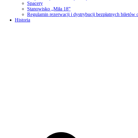
Spacery
Stanowisko „Miła 18”
Regulamin rezerwacji i dystrybucji bezpłatnych biletó
Historia