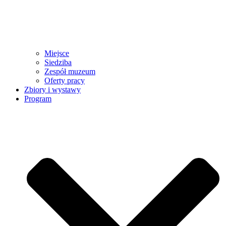
Miejsce
Siedziba
Zespół muzeum
Oferty pracy
Zbiory i wystawy
Program