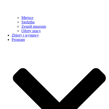
Miejsce
Siedziba
Zespół muzeum
Oferty pracy
Zbiory i wystawy
Program