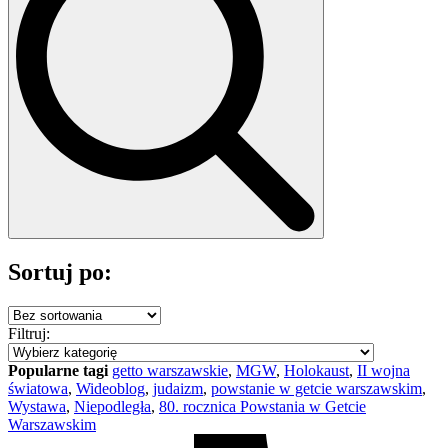
Sortuj po:
Filtruj:
Popularne tagi
getto warszawskie
,
MGW
,
Holokaust
,
II wojna
światowa
,
Wideoblog
,
judaizm
,
powstanie w getcie warszawskim
,
Wystawa
,
Niepodległa
,
80. rocznica Powstania w Getcie
Warszawskim