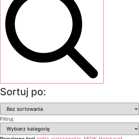
Sortuj po:
Filtruj:
Popularne tagi
getto warszawskie
,
MGW
,
Holokaust
,