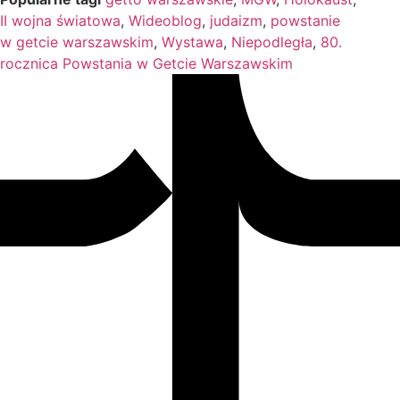
II wojna światowa
,
Wideoblog
,
judaizm
,
powstanie
w getcie warszawskim
,
Wystawa
,
Niepodległa
,
80.
rocznica Powstania w Getcie Warszawskim