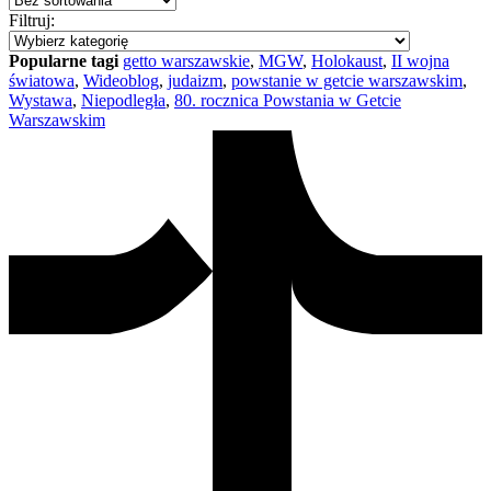
Filtruj:
Popularne tagi
getto warszawskie
,
MGW
,
Holokaust
,
II wojna
światowa
,
Wideoblog
,
judaizm
,
powstanie w getcie warszawskim
,
Wystawa
,
Niepodległa
,
80. rocznica Powstania w Getcie
Warszawskim