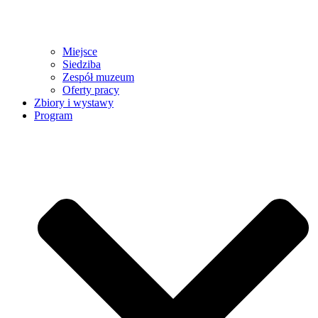
Miejsce
Siedziba
Zespół muzeum
Oferty pracy
Zbiory i wystawy
Program