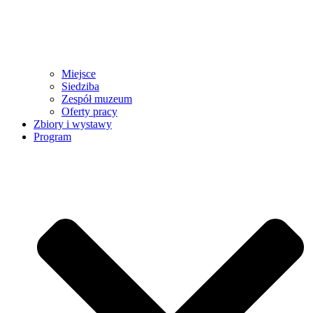
Miejsce
Siedziba
Zespół muzeum
Oferty pracy
Zbiory i wystawy
Program