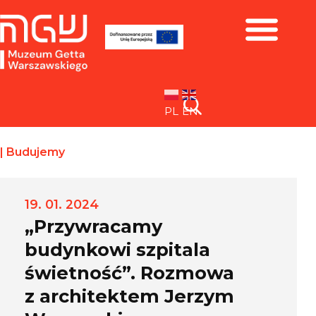
Zbiory i wystawy
PL
EN
|
Budujemy
19. 01. 2024
„Przywracamy
budynkowi szpitala
świetność”. Rozmowa
z architektem Jerzym