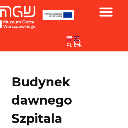
Zbiory i wystawy
PL
EN
Budynek
dawnego
Szpitala