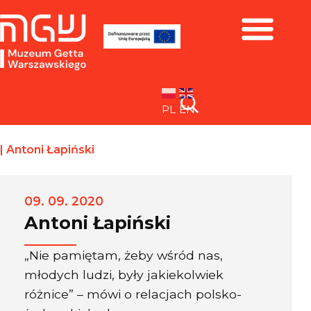
Zbiory i wystawy
PL
EN
|
Antoni Łapiński
09. 09. 2020
Antoni Łapiński
„Nie pamiętam, żeby wśród nas,
młodych ludzi, były jakiekolwiek
różnice” – mówi o relacjach polsko-