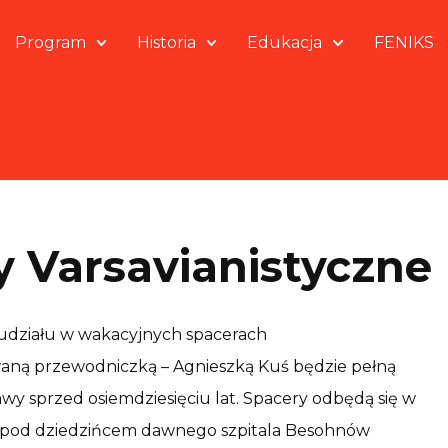
Program
Historia
Edukacja
FENIKS
 Varsavianistyczne
udziału w wakacyjnych spacerach
owaną przewodniczką – Agnieszką Kuś będzie pełną
y sprzed osiemdziesięciu lat. Spacery odbędą się w
:00 pod dziedzińcem dawnego szpitala Besohnów