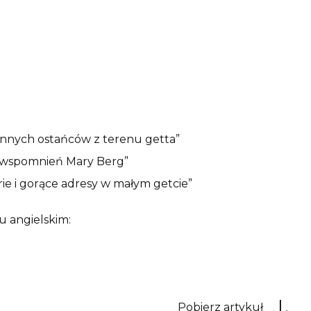
jennych ostańców z terenu getta”
m wspomnień Mary Berg”
rie i gorące adresy w małym getcie”
u angielskim:
Pobierz artykuł