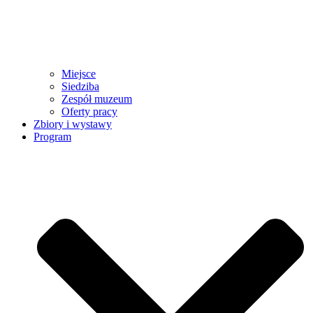
Miejsce
Siedziba
Zespół muzeum
Oferty pracy
Zbiory i wystawy
Program