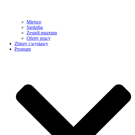
Miejsce
Siedziba
Zespół muzeum
Oferty pracy
Zbiory i wystawy
Program