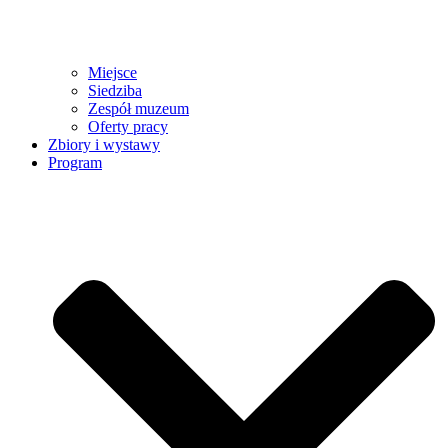
Miejsce
Siedziba
Zespół muzeum
Oferty pracy
Zbiory i wystawy
Program