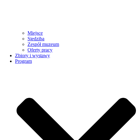
Miejsce
Siedziba
Zespół muzeum
Oferty pracy
Zbiory i wystawy
Program