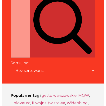
Sortuj po:
Popularne tagi
getto warszawskie
,
MGW
,
Holokaust
,
II wojna światowa
,
Wideoblog
,