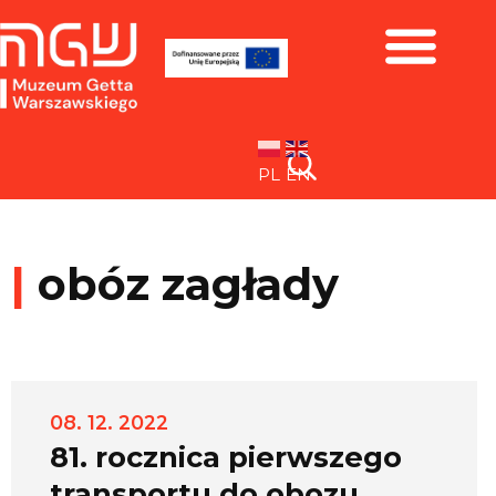
Zbiory i wystawy
PL
EN
|
obóz zagłady
08. 12. 2022
81. rocznica pierwszego
transportu do obozu