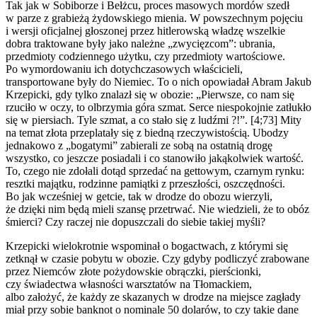
Tak jak w Sobiborze i Bełżcu, proces masowych mordów szedł
w parze z grabieżą żydowskiego mienia. W powszechnym pojęciu
i wersji oficjalnej głoszonej przez hitlerowską władzę wszelkie
dobra traktowane były jako należne „zwycięzcom”: ubrania,
przedmioty codziennego użytku, czy przedmioty wartościowe.
Po wymordowaniu ich dotychczasowych właścicieli,
transportowane były do Niemiec. To o nich opowiadał Abram Jakub
Krzepicki, gdy tylko znalazł się w obozie: „Pierwsze, co nam się
rzuciło w oczy, to olbrzymia góra szmat. Serce niespokojnie zatłukło
się w piersiach. Tyle szmat, a co stało się z ludźmi ?!”. [4;73] Mity
na temat złota przeplatały się z biedną rzeczywistością. Ubodzy
jednakowo z „bogatymi” zabierali ze sobą na ostatnią drogę
wszystko, co jeszcze posiadali i co stanowiło jakąkolwiek wartość.
To, czego nie zdołali dotąd sprzedać na gettowym, czarnym rynku:
resztki majątku, rodzinne pamiątki z przeszłości, oszczędności.
Bo jak wcześniej w getcie, tak w drodze do obozu wierzyli,
że dzięki nim będą mieli szansę przetrwać. Nie wiedzieli, że to obóz
śmierci? Czy raczej nie dopuszczali do siebie takiej myśli?
Krzepicki wielokrotnie wspominał o bogactwach, z którymi się
zetknął w czasie pobytu w obozie. Czy gdyby podliczyć zrabowane
przez Niemców złote pożydowskie obrączki, pierścionki,
czy świadectwa własności warsztatów na Tłomackiem,
albo założyć, że każdy ze skazanych w drodze na miejsce zagłady
miał przy sobie banknot o nominale 50 dolarów, to czy takie dane