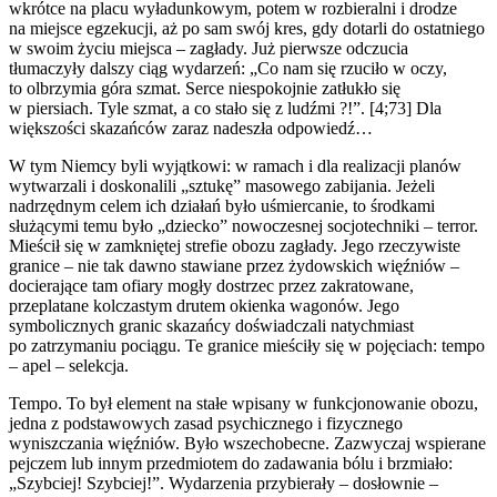
wkrótce na placu wyładunkowym, potem w rozbieralni i drodze
na miejsce egzekucji, aż po sam swój kres, gdy dotarli do ostatniego
w swoim życiu miejsca – zagłady. Już pierwsze odczucia
tłumaczyły dalszy ciąg wydarzeń: „Co nam się rzuciło w oczy,
to olbrzymia góra szmat. Serce niespokojnie zatłukło się
w piersiach. Tyle szmat, a co stało się z ludźmi ?!”. [4;73] Dla
większości skazańców zaraz nadeszła odpowiedź…
W tym Niemcy byli wyjątkowi: w ramach i dla realizacji planów
wytwarzali i doskonalili „sztukę” masowego zabijania. Jeżeli
nadrzędnym celem ich działań było uśmiercanie, to środkami
służącymi temu było „dziecko” nowoczesnej socjotechniki – terror.
Mieścił się w zamkniętej strefie obozu zagłady. Jego rzeczywiste
granice – nie tak dawno stawiane przez żydowskich więźniów –
docierające tam ofiary mogły dostrzec przez zakratowane,
przeplatane kolczastym drutem okienka wagonów. Jego
symbolicznych granic skazańcy doświadczali natychmiast
po zatrzymaniu pociągu. Te granice mieściły się w pojęciach: tempo
– apel – selekcja.
Tempo. To był element na stałe wpisany w funkcjonowanie obozu,
jedna z podstawowych zasad psychicznego i fizycznego
wyniszczania więźniów. Było wszechobecne. Zazwyczaj wspierane
pejczem lub innym przedmiotem do zadawania bólu i brzmiało:
„Szybciej! Szybciej!”. Wydarzenia przybierały – dosłownie –