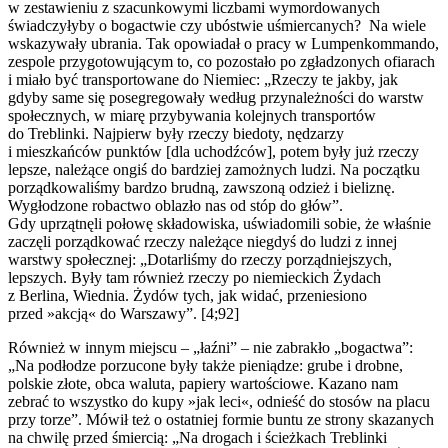
w zestawieniu z szacunkowymi liczbami wymordowanych
świadczyłyby o bogactwie czy ubóstwie uśmiercanych? Na wiele
wskazywały ubrania. Tak opowiadał o pracy w Lumpenkommando,
zespole przygotowującym to, co pozostało po zgładzonych ofiarach
i miało być transportowane do Niemiec: „Rzeczy te jakby, jak
gdyby same się posegregowały według przynależności do warstw
społecznych, w miarę przybywania kolejnych transportów
do Treblinki. Najpierw były rzeczy biedoty, nędzarzy
i mieszkańców punktów [dla uchodźców], potem były już rzeczy
lepsze, należące ongiś do bardziej zamożnych ludzi. Na początku
porządkowaliśmy bardzo brudną, zawszoną odzież i bieliznę.
Wygłodzone robactwo oblazło nas od stóp do głów”.
Gdy uprzątnęli połowę składowiska, uświadomili sobie, że właśnie
zaczęli porządkować rzeczy należące niegdyś do ludzi z innej
warstwy społecznej: „Dotarliśmy do rzeczy porządniejszych,
lepszych. Były tam również rzeczy po niemieckich Żydach
z Berlina, Wiednia. Żydów tych, jak widać, przeniesiono
przed »akcją« do Warszawy”. [4;92]
Również w innym miejscu – „łaźni” – nie zabrakło „bogactwa”:
„Na podłodze porzucone były także pieniądze: grube i drobne,
polskie złote, obca waluta, papiery wartościowe. Kazano nam
zebrać to wszystko do kupy »jak leci«, odnieść do stosów na placu
przy torze”. Mówił też o ostatniej formie buntu ze strony skazanych
na chwilę przed śmiercią: „Na drogach i ścieżkach Treblinki