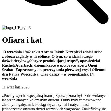
Ofiara i kat
13 września 1942 roku Abram Jakub Krzepicki zdołał uciec
z obozu zagłady w Treblince. O tym, co widział i czego
doświadczył w „fabryce produkującej trupy”, opowiedział
Racheli Auerbach, dziennikarce współpracującej z Oneg
Szabat. Zapraszamy do przeczytania pierwszej części felietonu
dra Pawła Wieczorka. Ciąg dalszy – w poniedziałek 14
września
11 września 2020
„Pociąg wjechał specjalną bramą. Sporządzona była z drewnianych
łat przeplatanych kolczastym drutem. Druty były zamaskowane
zielonymi gałęziami. Pociąg się zatrzymał i natychmiast
jednocześnie otwarto drzwi wszystkich wagonów. Znaleźliśmy się