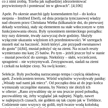
co z nimi zrobią. Trzeba jak najbardziej zdezorientować
przywiezionych i pomieszać im w głowach”. [4;106]
Apele. Po okresie anarchii (gdy komendantem był – do końca
sierpnia – Irmfried Eberl), od dnia przejęcia tymczasowej władzy
nad obozem przez Christiana Wirtha (kilkanaście dni, do pierwszej
dekady września), stały się elementem na stałe wtłoczonym w rytm
funkcjonowania obozu. Były synonimem niemieckiego porządku:
trzy razy dziennie, trwały zazwyczaj dwie godziny. Służyły
wyłącznie ukazaniu więźniom ich przedmiotowości. W szeregach
musieli stać na baczność. Jeżeli któryś „nie przypadł esesmanowi
do gustu” [4;84], musiał położyć się na ziemi. Na oczach reszty
wymierzano mu karę 25 batów. Po tym – jeżeli jeszcze był w stanie
– musiał powrócić do szeregu. Niektórzy – słabi, wycieńczeni,
spragnieni – nie wytrzymywali. Zrezygnowani, siadali na ziemi
i czekali na kolejne ciosy. Na swój koniec.
Selekcje. Były pochodną narzucanego tempa i częścią składową
apeli. Zwieńczeniem terroru. Wśród więźniów wywoływały panikę:
„Wisiały nad nami jak miecz”. Od początku dnia aż do jego końca
wymuszały szczególne starania, by Niemcy nie złożyli ich
w ofierze: „Rano zrywaliśmy się ze snu jeszcze przed pobudką,
pucowaliśmy się, żeby wyglądać jak najlepiej. Nigdy, nawet
w najlepszych czasach, nie goliłem się tak często jak w Treblince.
Codziennie rano wszyscy się golili, myli twarze wodą kolońską