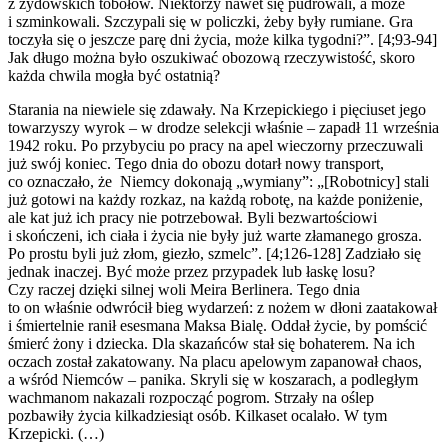
z żydowskich tobołów. Niektórzy nawet się pudrowali, a może
i szminkowali. Szczypali się w policzki, żeby były rumiane. Gra
toczyła się o jeszcze parę dni życia, może kilka tygodni?”. [4;93-94]
Jak długo można było oszukiwać obozową rzeczywistość, skoro
każda chwila mogła być ostatnią?
Starania na niewiele się zdawały. Na Krzepickiego i pięciuset jego
towarzyszy wyrok – w drodze selekcji właśnie – zapadł 11 września
1942 roku. Po przybyciu po pracy na apel wieczorny przeczuwali
już swój koniec. Tego dnia do obozu dotarł nowy transport,
co oznaczało, że Niemcy dokonają „wymiany”: „[Robotnicy] stali
już gotowi na każdy rozkaz, na każdą robotę, na każde poniżenie,
ale kat już ich pracy nie potrzebował. Byli bezwartościowi
i skończeni, ich ciała i życia nie były już warte złamanego grosza.
Po prostu byli już złom, giezło, szmelc”. [4;126-128] Zadziało się
jednak inaczej. Być może przez przypadek lub łaskę losu?
Czy raczej dzięki silnej woli Meira Berlinera. Tego dnia
to on właśnie odwrócił bieg wydarzeń: z nożem w dłoni zaatakował
i śmiertelnie ranił esesmana Maksa Bialę. Oddał życie, by pomścić
śmierć żony i dziecka. Dla skazańców stał się bohaterem. Na ich
oczach został zakatowany. Na placu apelowym zapanował chaos,
a wśród Niemców – panika. Skryli się w koszarach, a podległym
wachmanom nakazali rozpocząć pogrom. Strzały na oślep
pozbawiły życia kilkadziesiąt osób. Kilkaset ocalało. W tym
Krzepicki. (…)