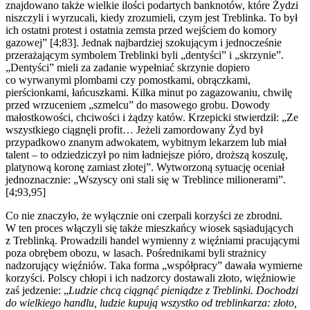
znajdowano także wielkie ilości podartych banknotów, które Żydzi
niszczyli i wyrzucali, kiedy zrozumieli, czym jest Treblinka. To był
ich ostatni protest i ostatnia zemsta przed wejściem do komory
gazowej” [4;83]. Jednak najbardziej szokującym i jednocześnie
przerażającym symbolem Treblinki byli „dentyści” i „skrzynie”.
„Dentyści” mieli za zadanie wypełniać skrzynie dopiero
co wyrwanymi plombami czy pomostkami, obrączkami,
pierścionkami, łańcuszkami. Kilka minut po zagazowaniu, chwilę
przed wrzuceniem „szmelcu” do masowego grobu. Dowody
małostkowości, chciwości i żądzy katów. Krzepicki stwierdził: „Ze
wszystkiego ciągnęli profit… Jeżeli zamordowany Żyd był
przypadkowo znanym adwokatem, wybitnym lekarzem lub miał
talent – to odziedziczył po nim ładniejsze pióro, droższą koszulę,
platynową koronę zamiast złotej”. Wytworzoną sytuację oceniał
jednoznacznie: „Wszyscy oni stali się w Treblince milionerami”.
[4;93,95]
Co nie znaczyło, że wyłącznie oni czerpali korzyści ze zbrodni.
W ten proces włączyli się także mieszkańcy wiosek sąsiadujących
z Treblinką. Prowadzili handel wymienny z więźniami pracującymi
poza obrębem obozu, w lasach. Pośrednikami byli strażnicy
nadzorujący więźniów. Taka forma „współpracy” dawała wymierne
korzyści. Polscy chłopi i ich nadzorcy dostawali złoto, więźniowie
zaś jedzenie: „
Ludzie chcą ciągnąć pieniądze z Treblinki. Dochodzi
do wielkiego handlu, ludzie kupują wszystko od treblinkarza: złoto,