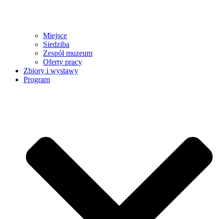
Miejsce
Siedziba
Zespół muzeum
Oferty pracy
Zbiory i wystawy
Program