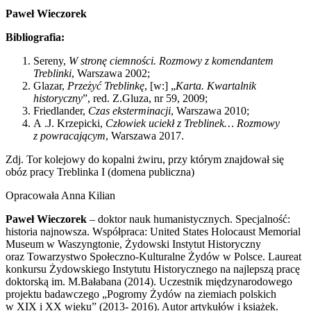
Paweł Wieczorek
Bibliografia:
Sereny,
W stronę ciemności. Rozmowy z komendantem
Treblinki
, Warszawa 2002;
Glazar,
Przeżyć Treblinkę
, [w:] „
Karta. Kwartalnik
historyczny
”, red. Z.Gluza, nr 59, 2009;
Friedlander,
Czas eksterminacji
, Warszawa 2010;
A .J. Krzepicki,
Człowiek uciekł z Treblinek… Rozmowy
z powracającym
, Warszawa 2017.
Zdj. Tor kolejowy do kopalni żwiru, przy którym znajdował się
obóz pracy Treblinka I (domena publiczna)
Opracowała Anna Kilian
Paweł Wieczorek
– doktor nauk humanistycznych. Specjalność:
historia najnowsza. Współpraca: United States Holocaust Memorial
Museum w Waszyngtonie, Żydowski Instytut Historyczny
oraz Towarzystwo Społeczno-Kulturalne Żydów w Polsce. Laureat
konkursu Żydowskiego Instytutu Historycznego na najlepszą pracę
doktorską im. M.Bałabana (2014). Uczestnik międzynarodowego
projektu badawczego „Pogromy Żydów na ziemiach polskich
w XIX i XX wieku” (2013- 2016). Autor artykułów i książek.