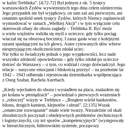
w kaźni Treblinka”. [4;72-72] Był jednym z ok. 5 tysięcy
warszawskich Żydów wywiezionych tego dnia celem uśmiercenia.
Jego przypadek nie był wyjątkowy, on sam zaś ani pierwszym, ani
ostatnim spośród setek tysięcy Żydów, których Niemcy zaplanowali
wymordować w ramach „Wielkiej Akcji” i w tym wyłącznie celu
skierowali ofiary do obozu zagłady – Treblinka II. Być może
u wielu więźniów rodziła się myśl o ucieczce, gdy tylko pociąg
wtaczał się na obozową bocznicę. I zaraz gasła wraz z kolejnymi
razami spadającymi na ich głowy. Autor cytowanych słów wbrew
niesprzyjającym okolicznościom zdołał uciec.
Nie tylko to świadczyło jednak o jego wyjątkowości, lecz nade
wszystko zdolność opowiedzenia – gdy tylko zdołał po ucieczce
dotrzeć do Warszawy – o tym, co widział i czego doświadczył. Jego
relacje – nasycone emocjami i bliskością przeżyć – na przełomie lat
1942 – 1943 odbierała i rejestrowała dziennikarka współpracująca
z Oneg Szabat, Rachela Auerbach.
„Kiedy wjechałem do obozu i wysiadłem na placu, znalazłem się
po kolana w pieniądzach” – powiedział o pierwszych wrażeniach
z „roboczej” wizyty w Treblince – „Brnąłem wśród banknotów,
bilonu, drogich kamieni, klejnotów i ubrań”. [2;135] Wszak
„ostateczne rozwiązanie” miało wiele twarzy. Niezależnie od skali
zbrodniczych poczynań i obiektywnych problemów (technicznych
i logistycznych), czy też sporów „kompetencyjnych” (występowały
w hierarchicznym, hitlerowskim systemie, począwszy