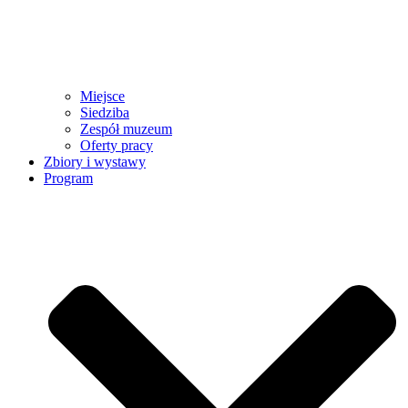
Miejsce
Siedziba
Zespół muzeum
Oferty pracy
Zbiory i wystawy
Program