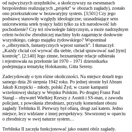
od najwyższych urzędników, a skończywszy na esesmanach
bezpośrednio realizujących „projekt” w obozach zagłady), zostało
ono przekształcone w bezawaryjny system. [3;501] Czy jego
podstawę stanowiły względy ideologiczne, uzasadniające sens
unicestwienia setek tysięcy ludzi tylko za ich narodowość lub
pochodzenie? Czy też równolegle faktycznym, a może nadrzędnym
celem twórców zbrodniczej machiny było zagarnięcie dosłownie
wszystkiego, całego majątku żydowskiego? Wspominał
o „olbrzymich, fantastycznych wprost sumach”. I tłumaczył:
„Każdy chciał coś wyrwać dla siebie, chciał sprawować nad [tym]
kontrolę”. [2;140] Jego zimne, beznamiętne relacje odbierała
i rejestrowała na przełomie lat 1970 – 1971 dziennikarka
podejmująca tematykę Holokaustu, Gitta Sereny.
Zadecydowały o tym różne okoliczności. Na miejsce dotarli tego
samego dnia 26 sierpnia 1942 roku. Po jednej stronie był Abram
Jakub Krzepicki – młody, polski Żyd, w czasie kampanii
wrześniowej służący w Wojsku Polskim. Po drugiej Franz Paul
Stangl – obywatel Wielkiej Rzeszy z Austrii i SS-man, z zawodu
policjant, z powołania zbrodniarz, przyszły komendant obozu
zagłady Treblinka II. Pierwszy był ofiarą, drugi zaś katem. Jedno
miejsce, lecz widziane z innej perspektywy. Stworzonej w oparciu
o zbrodniczy w swej naturze system…
Treblinka II zaczęła funkcjonować jako ostatni obóz zagłady.