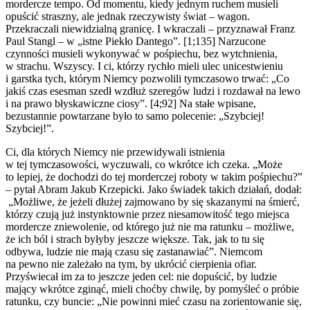
mordercze tempo. Od momentu, kiedy jednym ruchem musieli
opuścić straszny, ale jednak rzeczywisty świat – wagon.
Przekraczali niewidzialną granicę. I wkraczali – przyznawał Franz
Paul Stangl – w „istne Piekło Dantego”. [1;135] Narzucone
czynności musieli wykonywać w pośpiechu, bez wytchnienia,
w strachu. Wszyscy. I ci, którzy rychło mieli ulec unicestwieniu
i garstka tych, którym Niemcy pozwolili tymczasowo trwać: „Co
jakiś czas esesman szedł wzdłuż szeregów ludzi i rozdawał na lewo
i na prawo błyskawiczne ciosy”. [4;92] Na stałe wpisane,
bezustannie powtarzane było to samo polecenie: „Szybciej!
Szybciej!”.
Ci, dla których Niemcy nie przewidywali istnienia
w tej tymczasowości, wyczuwali, co wkrótce ich czeka. „Może
to lepiej, że dochodzi do tej morderczej roboty w takim pośpiechu?”
– pytał Abram Jakub Krzepicki. Jako świadek takich działań, dodał:
„Możliwe, że jeżeli dłużej zajmowano by się skazanymi na śmierć,
którzy czują już instynktownie przez niesamowitość tego miejsca
mordercze zniewolenie, od którego już nie ma ratunku – możliwe,
że ich ból i strach byłyby jeszcze większe. Tak, jak to tu się
odbywa, ludzie nie mają czasu się zastanawiać”. Niemcom
na pewno nie zależało na tym, by ukrócić cierpienia ofiar.
Przyświecał im za to jeszcze jeden cel: nie dopuścić, by ludzie
mający wkrótce zginąć, mieli choćby chwilę, by pomyśleć o próbie
ratunku, czy buncie: „Nie powinni mieć czasu na zorientowanie się,