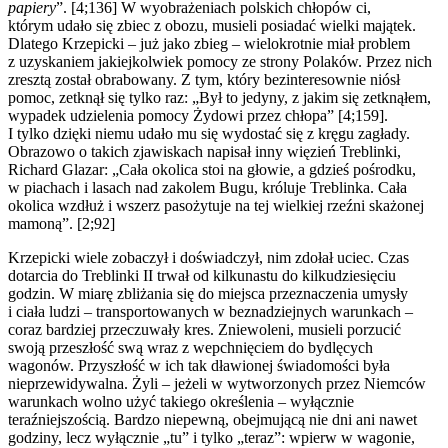
papiery
”. [4;136] W wyobrażeniach polskich chłopów ci,
którym udało się zbiec z obozu, musieli posiadać wielki majątek.
Dlatego Krzepicki – już jako zbieg – wielokrotnie miał problem
z uzyskaniem jakiejkolwiek pomocy ze strony Polaków. Przez nich
zresztą został obrabowany. Z tym, który bezinteresownie niósł
pomoc, zetknął się tylko raz: „Był to jedyny, z jakim się zetknąłem,
wypadek udzielenia pomocy Żydowi przez chłopa” [4;159].
I tylko dzięki niemu udało mu się wydostać się z kręgu zagłady.
Obrazowo o takich zjawiskach napisał inny więzień Treblinki,
Richard Glazar: „Cała okolica stoi na głowie, a gdzieś pośrodku,
w piachach i lasach nad zakolem Bugu, króluje Treblinka. Cała
okolica wzdłuż i wszerz pasożytuje na tej wielkiej rzeźni skażonej
mamoną”. [2;92]
Krzepicki wiele zobaczył i doświadczył, nim zdołał uciec. Czas
dotarcia do Treblinki II trwał od kilkunastu do kilkudziesięciu
godzin. W miarę zbliżania się do miejsca przeznaczenia umysły
i ciała ludzi – transportowanych w beznadziejnych warunkach –
coraz bardziej przeczuwały kres. Zniewoleni, musieli porzucić
swoją przeszłość swą wraz z wepchnięciem do bydlęcych
wagonów. Przyszłość w ich tak dławionej świadomości była
nieprzewidywalna. Żyli – jeżeli w wytworzonych przez Niemców
warunkach wolno użyć takiego określenia – wyłącznie
teraźniejszością. Bardzo niepewną, obejmującą nie dni ani nawet
godziny, lecz wyłącznie „tu” i tylko „teraz”: wpierw w wagonie,