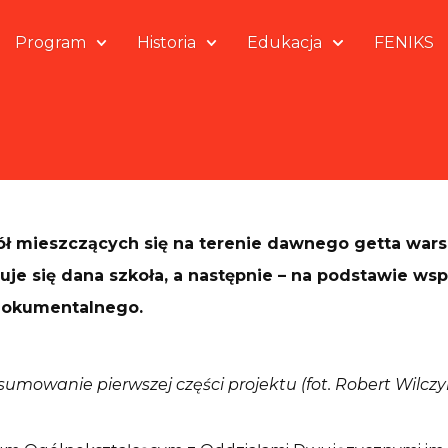
Program
Historia
Edukacja
FENIKS
kół mieszczących się na terenie dawnego getta wars
e się dana szkoła, a następnie – na podstawie wspo
 dokumentalnego.
umowanie pierwszej części projektu (fot. Robert Wilczy