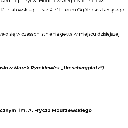
m. Andrzeja Frycza Modrzewskiego. Kolejne dwa
zefa Poniatowskiego oraz XLV Liceum Ogólnokształcącego
o się w czasach istnienia getta w miejscu dzisiejszej
osław Marek Rymkiewicz „Umschlagplatz”)
zycznymi im. A. Frycza Modrzewskiego