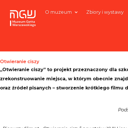
O muzeum
Zbiory i wystawy
Otwieranie ciszy
„Otwieranie ciszy” to projekt przeznaczony dla sz
zrekonstruowanie miejsca, w którym obecnie znajduj
oraz źródeł pisanych – stworzenie krótkiego filmu
Pods