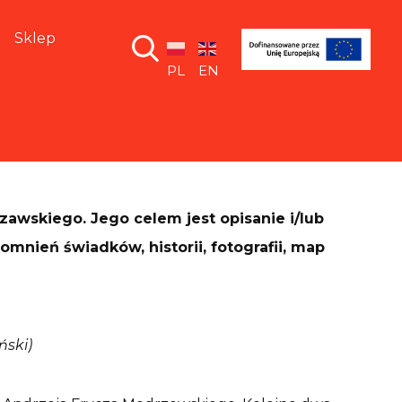
Sklep
PL
EN
zawskiego. Jego celem jest opisanie i/lub
mnień świadków, historii, fotografii, map
ński)