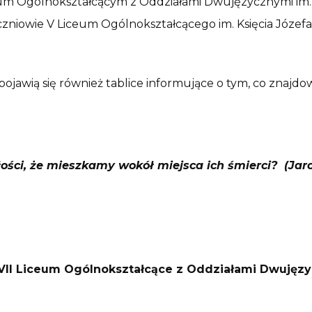
Liceum Ogólnokształcącym z Oddziałami Dwujęzycznymi i
li uczniowie V Liceum Ogólnokształcącego im. Księcia Jó
awią się również tablice informujące o tym, co znajdował
łości, że mieszkamy wokół miejsca ich śmierci?
(Jar
i XVII Liceum Ogólnokształcące z Oddziałami Dwuję