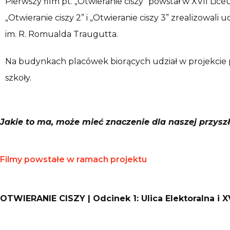
Pierwszy film pt. „Otwieranie ciszy” powstał w XVII 
„Otwieranie ciszy 2” i „Otwieranie ciszy 3” zrealizowa
im. R. Romualda Traugutta.
Na budynkach placówek biorących udział w projekcie poj
szkoły.
Jakie to ma, może mieć znaczenie dla naszej przysz
Filmy powstałe w ramach projektu
OTWIERANIE CISZY | Odcinek 1: Ulica Elektoralna 