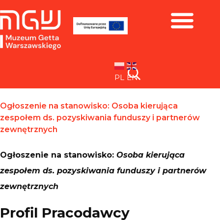
Zbiory i wystawy
PL
EN
Ogłoszenie na stanowisko: Osoba kierująca
zespołem ds. pozyskiwania funduszy i partnerów
zewnętrznych
Ogłoszenie na stanowisko:
Osoba kierująca
zespołem ds. pozyskiwania funduszy i partnerów
zewnętrznych
Profil Pracodawcy