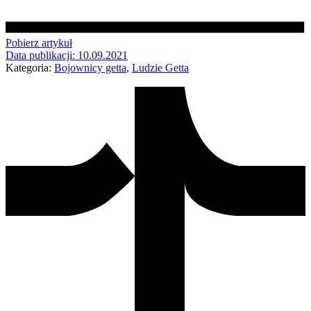
Pobierz artykuł
Data publikacji:
10.09.2021
Kategoria:
Bojownicy getta
,
Ludzie Getta