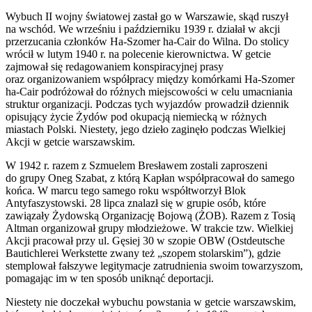
Wybuch II wojny światowej zastał go w Warszawie, skąd ruszył
na wschód. We wrześniu i październiku 1939 r. działał w akcji
przerzucania członków Ha-Szomer ha-Cair do Wilna. Do stolicy
wrócił w lutym 1940 r. na polecenie kierownictwa. W getcie
zajmował się redagowaniem konspiracyjnej prasy
oraz organizowaniem współpracy między komórkami Ha-Szomer
ha-Cair podróżował do różnych miejscowości w celu umacniania
struktur organizacji. Podczas tych wyjazdów prowadził dziennik
opisujący życie Żydów pod okupacją niemiecką w różnych
miastach Polski. Niestety, jego dzieło zaginęło podczas Wielkiej
Akcji w getcie warszawskim.
W 1942 r. razem z Szmuelem Bresławem zostali zaproszeni
do grupy Oneg Szabat, z którą Kapłan współpracował do samego
końca. W marcu tego samego roku współtworzył Blok
Antyfaszystowski. 28 lipca znalazł się w grupie osób, które
zawiązały Żydowską Organizację Bojową (ŻOB). Razem z Tosią
Altman organizował grupy młodzieżowe. W trakcie tzw. Wielkiej
Akcji pracował przy ul. Gęsiej 30 w szopie OBW (Ostdeutsche
Bautichlerei Werkstette zwany też „szopem stolarskim”), gdzie
stemplował fałszywe legitymacje zatrudnienia swoim towarzyszom,
pomagając im w ten sposób uniknąć deportacji.
Niestety nie doczekał wybuchu powstania w getcie warszawskim,