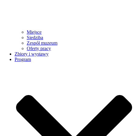
Miejsce
Siedziba
Zespół muzeum
Oferty pracy
Zbiory i wystawy
Program