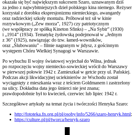
okazała się być największym sukcesem Szaro, uznawanym dziś
za jedno z najwybitniejszych dzieł polskiego kina niemego. Reżyser
korzystał z dorobku ekspresjonizmu niemieckiego, awangardy
oraz radzieckiej szkoły montażu. Próbował też sił w kinie
rozrywkowym („Zew morza”, 1927) czy patriotycznym
(we współpracy ze spółką Kineton Sfinks) – „Na Sybir” (1930)
i „1914” (1934). Tematykę żydowską podejmował w „Jednym
z 36” (1925), nawiązując do tzw. łamed-wowników,
oraz „Ślubowaniu” – filmie nagranym w jidysz, z gościnnym
występem Chóru Wielkiej Synagogi w Warszawie.
Po wybuchu II wojny światowej wyjechał do Wilna, jednak
po rozpoczęciu wojny niemiecko-sowieckiej wrócił do Warszawy
w pierwszej połowie 1942 r. Zamieszkał w getcie przy ul. Pańskiej.
Podczas akcji likwidacyjnej uciekinierów ze Wschodu został
wyciągnięty z mieszkania wraz z teściem Goldmanem i zastrzelony
na ulicy. Dokładna data jego śmierci nie jest znana;
prawdopodobnie był to kwiecień, czerwiec lub lipiec 1942 r.
Szczegółowe artykuły na temat życia i twórczości Henryka Szaro:
http://fototeka.fn.org.pl/pl/osoby/info/5266/szaro-henryk.html
;
https://culture.pl/pl/tworca/henryk-szaro