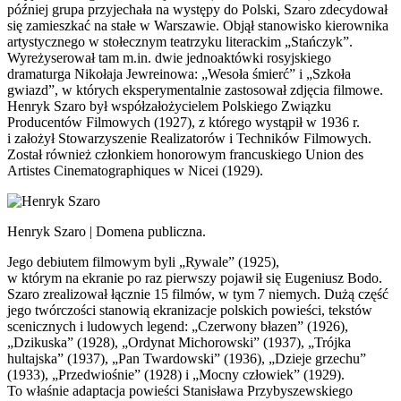
później grupa przyjechała na występy do Polski, Szaro zdecydował
się zamieszkać na stałe w Warszawie. Objął stanowisko kierownika
artystycznego w stołecznym teatrzyku literackim „Stańczyk”.
Wyreżyserował tam m.in. dwie jednoaktówki rosyjskiego
dramaturga Nikołaja Jewreinowa: „Wesoła śmierć” i „Szkoła
gwiazd”, w których eksperymentalnie zastosował zdjęcia filmowe.
Henryk Szaro był współzałożycielem Polskiego Związku
Producentów Filmowych (1927), z którego wystąpił w 1936 r.
i założył Stowarzyszenie Realizatorów i Techników Filmowych.
Został również członkiem honorowym francuskiego Union des
Artistes Cinematographiques w Nicei (1929).
Henryk Szaro | Domena publiczna.
Jego debiutem filmowym byli „Rywale” (1925),
w którym na ekranie po raz pierwszy pojawił się Eugeniusz Bodo.
Szaro zrealizował łącznie 15 filmów, w tym 7 niemych. Dużą część
jego twórczości stanowią ekranizacje polskich powieści, tekstów
scenicznych i ludowych legend: „Czerwony błazen” (1926),
„Dzikuska” (1928), „Ordynat Michorowski” (1937), „Trójka
hultajska” (1937), „Pan Twardowski” (1936), „Dzieje grzechu”
(1933), „Przedwiośnie” (1928) i „Mocny człowiek” (1929).
To właśnie adaptacja powieści Stanisława Przybyszewskiego