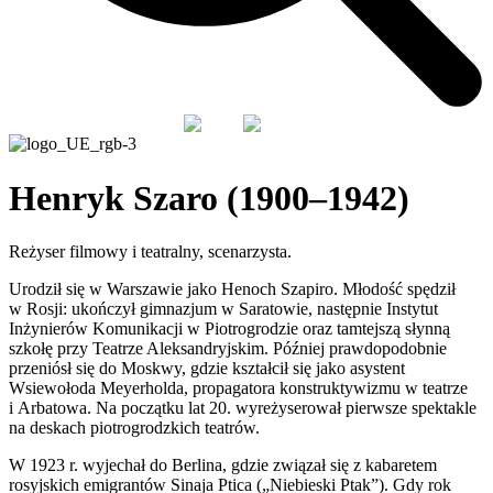
PL
EN
Henryk Szaro (1900–1942)
Reżyser filmowy i teatralny, scenarzysta.
Urodził się w Warszawie jako Henoch Szapiro. Młodość spędził
w Rosji: ukończył gimnazjum w Saratowie, następnie Instytut
Inżynierów Komunikacji w Piotrogrodzie oraz tamtejszą słynną
szkołę przy Teatrze Aleksandryjskim. Później prawdopodobnie
przeniósł się do Moskwy, gdzie kształcił się jako asystent
Wsiewołoda Meyerholda, propagatora konstruktywizmu w teatrze
i Arbatowa. Na początku lat 20. wyreżyserował pierwsze spektakle
na deskach piotrogrodzkich teatrów.
W 1923 r. wyjechał do Berlina, gdzie związał się z kabaretem
rosyjskich emigrantów Sinaja Ptica („Niebieski Ptak”). Gdy rok