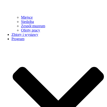
Miejsce
Siedziba
Zespół muzeum
Oferty pracy
Zbiory i wystawy
Program