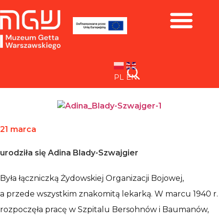
Zbiory i wystawy
PL
EN
21 marca
urodziła się Adina Blady-Szwajgier
Była łączniczką Żydowskiej Organizacji Bojowej,
a przede wszystkim znakomitą lekarką. W marcu 1940 r.
rozpoczęła pracę w Szpitalu Bersohnów i Baumanów,