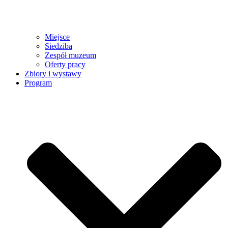
Miejsce
Siedziba
Zespół muzeum
Oferty pracy
Zbiory i wystawy
Program