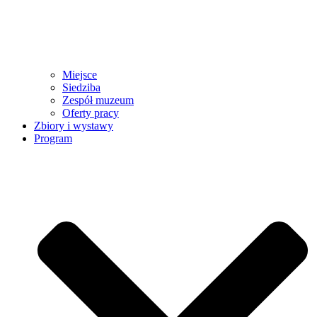
Miejsce
Siedziba
Zespół muzeum
Oferty pracy
Zbiory i wystawy
Program