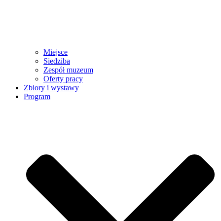
Miejsce
Siedziba
Zespół muzeum
Oferty pracy
Zbiory i wystawy
Program