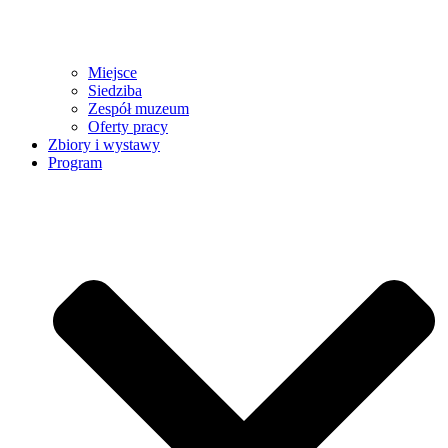
Miejsce
Siedziba
Zespół muzeum
Oferty pracy
Zbiory i wystawy
Program