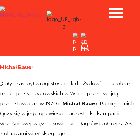
Zbiory i wystawy
PL
EN
Michał Bauer
„Cały czas był wrogi stosunek do Żydów” – taki obraz
relacji polsko-żydowskich w Wilnie przed wojną
przedstawia ur. w 1920 r.
Michał Bauer
. Pamięć o nich
łączy się w jego opowieści – uczestnika kampanii
wrześniowej, więźnia sowieckich łagrów i żołnierza AK –
z obrazami wileńskiego getta.