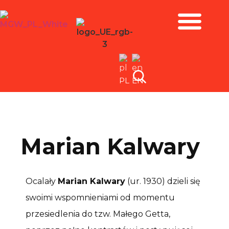
Zbiory i wystawy
PL
EN
Marian Kalwary
Ocalały
Marian Kalwary
(ur. 1930) dzieli się
swoimi wspomnieniami od momentu
przesiedlenia do tzw. Małego Getta,