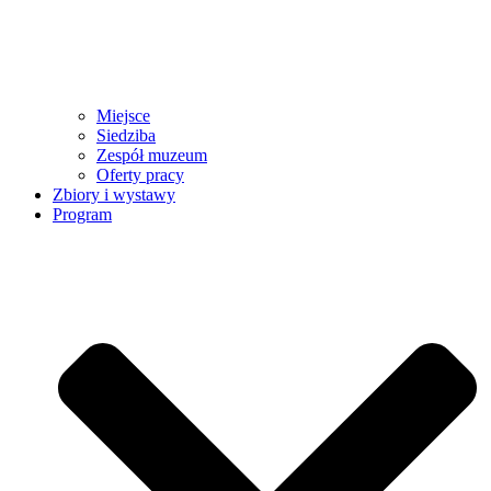
Miejsce
Siedziba
Zespół muzeum
Oferty pracy
Zbiory i wystawy
Program