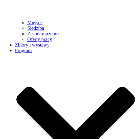
Miejsce
Siedziba
Zespół muzeum
Oferty pracy
Zbiory i wystawy
Program