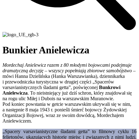
Bunkier Anielewicza
Mordechaj Anielewicz razem z 80 młodymi bojowcami podejmuje
dramatyczną decyzję – wszyscy popełniają zbiorowe samobójstwo
–
mówi Hanna Dzielińska (Hanka Warszawianka), dziennikarka
i przewodniczka turystyczna w drugiej części „Spacerów
varsavianistycznych śladami getta”, poświęconej
Bunkrowi
Anielewicza
. To nieistniejący już dziś schron, który znajdował się
na rogu ulic Miłej i Dubois na warszawskim Muranowie.
Pod koniec powstania w getcie warszawskim ukrywali się w nim,
a następnie 8 maja 1943 r. ponieśli śmierć bojowcy Żydowskiej
Organizacji Bojowej, wraz ze swoim dowódcą, Mordechajem
Anielewiczem.
„Spacery varsavianistyczne śladami getta” to filmowy cyklu 16
felietonów, ukazujących historię miejsc i związanych z nimi ludzi.