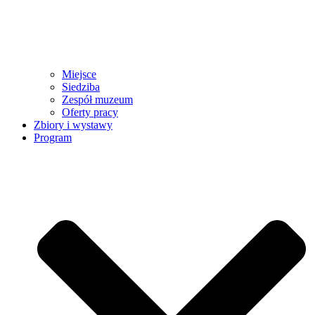
Miejsce
Siedziba
Zespół muzeum
Oferty pracy
Zbiory i wystawy
Program