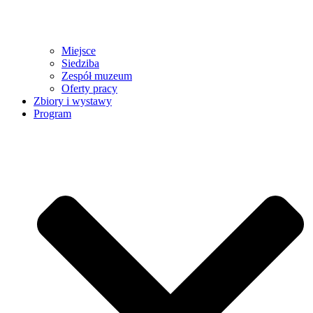
Miejsce
Siedziba
Zespół muzeum
Oferty pracy
Zbiory i wystawy
Program