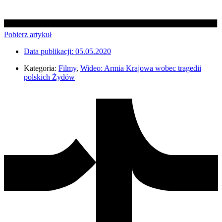
Pobierz artykuł
Data publikacji:
05.05.2020
Kategoria:
Filmy
,
Wideo: Armia Krajowa wobec tragedii
polskich Żydów