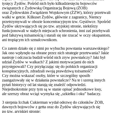
tysięcy Żydów. Pośród nich było kilkudziesięciu bojowców
związanych z Żydowską Organizacją Bojową (ŻOB)
oraz Żydowskim Związkiem Wojskowym (ŻZW), którzy przetrwali
walki w getcie. Kilkuset Żydów, głównie z zagranicy, Niemcy
przetrzymywali w obozie koncentracyjnym tzw. Gęsiówce. Spośród
Żydów ukrywających się po tzw. aryjskiej stronie, niektórzy
funkcjonowali w stałych miejscach schronienia, inni zaś przebywali
pod fałszywą tożsamością i starali się nie rzucać w oczy okupantom,
ani tropiącym ich szmalcownikom.
Co zatem działo się z nimi po wybuchu powstania warszawskiego?
Jak ono wpłynęło na obrane przez nich strategie przetrwania? Jakie
nastroje i odczucia budził wśród nich zryw powstańczy? Jaki był
udział Żydów w walkach? Z jakimi motywacjami do nich
przystępowali? Czy przyłączając się do polskich organizacji
konspiracyjnych, zdradzali swoją prawdziwą tożsamość?
Czy można wskazać osoby, które w szczególny sposób
zaangażowały się w działania powstańcze? Na te i szereg innych
pytań historycy od lat starają się znaleźć odpowiedzi.
Niejednokrotnie przy tym są w stanie opisać jednostkowe losy,
ale szerszy obraz wciąż wymyka się „szkiełku i oku” badaczy.
3 sierpnia Icchak Cukierman wydał odezwę do członków ŻOB,
dawnych bojowców z getta oraz do Żydów ukrywających się
po tzw. aryjskiej stronie: