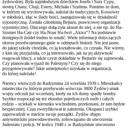
żydowskiej. Była najmłodszym dzieckiem Josefa i Sury Cypy,
siostrą Chany, Chaji, Estery, Michała i Szulima. Pomimo że dom,
w którym się wychowywała, należał do tradycyjnych, Kossower
w młodości, idąc w ślady braci, zaangażowała się w działalność
syjonistyczną. Została członkinią Bejtaru, prawicowej organizacji
syjonistycznej. Dlaczego dołączyła akurat do niej, a nie np. do Ha-
Szomer Ha-Cair czy Ha-Noar Ha-Iwri „Akiva”? Na podstawie
dostępnych źródeł trudno to ustalić. Wiele informacji dotyczących
okresu przedwojennego ginie w odmętach historii. Nie jest jasne,
do jakiej szkoły chodziła, co ją kształtowało, co czytała. Nie wiemy,
z kim się przyjaźniła, co ją interesowało, jak na jej aktywność
reagowali bliscy, a także czym dokładnie w Bejtarze się zajmowała.
Czy planowała wyjazd do Palestyny? Czy się do niego
przygotowywała? Jakie umiejętności uzyskała w organizacji,
do której należała?
Niemcy wkroczyli do Radzymina 24 września 1939 r. Mieszkańcy
miasteczka (w którym przebywało wówczas 3800 Żydów) smak
wojny odczuli już wcześniej, kiedy na ich domy spadły bomby.
Szybko rozpoczął się też eksodus pojedynczych osób i całych
rodzin – uciekali w kierunku wschodnim, przekonani, że tam będzie
bezpieczniej. Czas zweryfikował te założenia. Okupanci szybko
zaprowadzili w mieście swoje porządki. Żydów objęto
antysemickim prawodawstwem, zobowiązano do utworzenia
Judenratu i policji. W końcu 1940 r. w Radzyminie utworzono