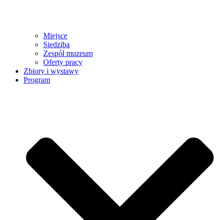
Miejsce
Siedziba
Zespół muzeum
Oferty pracy
Zbiory i wystawy
Program