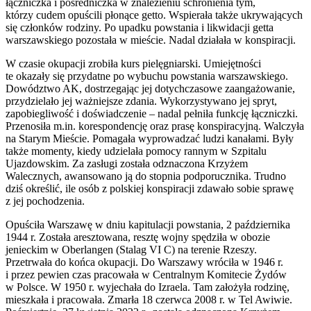
łączniczka i pośredniczka w znalezieniu schronienia tym,
którzy cudem opuścili płonące getto. Wspierała także ukrywających
się członków rodziny. Po upadku powstania i likwidacji getta
warszawskiego pozostała w mieście. Nadal działała w konspiracji.
W czasie okupacji zrobiła kurs pielęgniarski. Umiejętności
te okazały się przydatne po wybuchu powstania warszawskiego.
Dowództwo AK, dostrzegając jej dotychczasowe zaangażowanie,
przydzielało jej ważniejsze zdania. Wykorzystywano jej spryt,
zapobiegliwość i doświadczenie – nadal pełniła funkcję łączniczki.
Przenosiła m.in. korespondencję oraz prasę konspiracyjną. Walczyła
na Starym Mieście. Pomagała wyprowadzać ludzi kanałami. Były
także momenty, kiedy udzielała pomocy rannym w Szpitalu
Ujazdowskim. Za zasługi została odznaczona Krzyżem
Walecznych, awansowano ją do stopnia podporucznika. Trudno
dziś określić, ile osób z polskiej konspiracji zdawało sobie sprawę
z jej pochodzenia.
Opuściła Warszawę w dniu kapitulacji powstania, 2 października
1944 r. Została aresztowana, resztę wojny spędziła w obozie
jenieckim w Oberlangen (Stalag VI C) na terenie Rzeszy.
Przetrwała do końca okupacji. Do Warszawy wróciła w 1946 r.
i przez pewien czas pracowała w Centralnym Komitecie Żydów
w Polsce. W 1950 r. wyjechała do Izraela. Tam założyła rodzinę,
mieszkała i pracowała. Zmarła 18 czerwca 2008 r. w Tel Awiwie.