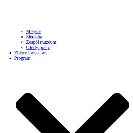
Miejsce
Siedziba
Zespół muzeum
Oferty pracy
Zbiory i wystawy
Program