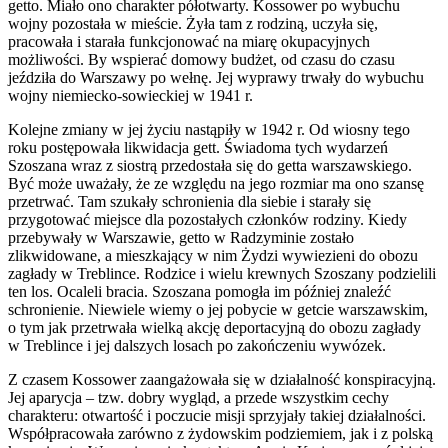
getto. Miało ono charakter półotwarty. Kossower po wybuchu
wojny pozostała w mieście. Żyła tam z rodziną, uczyła się,
pracowała i starała funkcjonować na miarę okupacyjnych
możliwości. By wspierać domowy budżet, od czasu do czasu
jeździła do Warszawy po wełnę. Jej wyprawy trwały do wybuchu
wojny niemiecko-sowieckiej w 1941 r.
Kolejne zmiany w jej życiu nastąpiły w 1942 r. Od wiosny tego
roku postępowała likwidacja gett. Świadoma tych wydarzeń
Szoszana wraz z siostrą przedostała się do getta warszawskiego.
Być może uważały, że ze względu na jego rozmiar ma ono szansę
przetrwać. Tam szukały schronienia dla siebie i starały się
przygotować miejsce dla pozostałych członków rodziny. Kiedy
przebywały w Warszawie, getto w Radzyminie zostało
zlikwidowane, a mieszkający w nim Żydzi wywiezieni do obozu
zagłady w Treblince. Rodzice i wielu krewnych Szoszany podzielili
ten los. Ocaleli bracia. Szoszana pomogła im później znaleźć
schronienie. Niewiele wiemy o jej pobycie w getcie warszawskim,
o tym jak przetrwała wielką akcję deportacyjną do obozu zagłady
w Treblince i jej dalszych losach po zakończeniu wywózek.
Z czasem Kossower zaangażowała się w działalność konspiracyjną.
Jej aparycja – tzw. dobry wygląd, a przede wszystkim cechy
charakteru: otwartość i poczucie misji sprzyjały takiej działalności.
Współpracowała zarówno z żydowskim podziemiem, jak i z polską