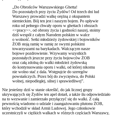
„Do Obrońców Warszawskiego Ghetta!
Do pozostałych przy życiu Żydów! Od trzech dni lud
Warszawy prowadzi walkę orężną z okupantem
niemieckim. Bój ten jest i naszym bojem. Po upływie
roku od pełnego chwały oporu w ghettach i obozach
<<pracy>>, od obrony życia i godności naszej, stoimy
dziś wespół z całym Narodem polskim w walce
o wolność. Setki młodzieży żydowskiej i bojowników
ŻOB stoją ramię w ramię ze swymi polskimi
towarzyszami na barykadach. Walczącym nasze
bojowe pozdrowienie. Wzywamy wszystkich
pozostałych jeszcze przy życiu bojowców ŻOB
oraz całą zdolną do walki młodzież żydowską
do kontynuowania oporu i walki, od której nikomu
nie wolno stać z dala. Wstępujcie do szeregów
powstańczych. Przez bój do zwycięstwa, do Polski
wolnej, niepodległej, silnej i sprawiedliwej”.
Nie jesteśmy dziś w stanie określić, do jak licznej grupy
ukrywających się Żydów ten apel dotarł, a także ilu odpowiedziało
na to wezwanie i zamierzało przyłączyć się do walki. Z całą
pewnością wiadomo o udziale i zaangażowaniu plutonu ŻOB,
który wchodził w skład Armii Ludowej. Jego członkowie
uczestniczyli w ciężkich walkach w różnych częściach Warszawy,