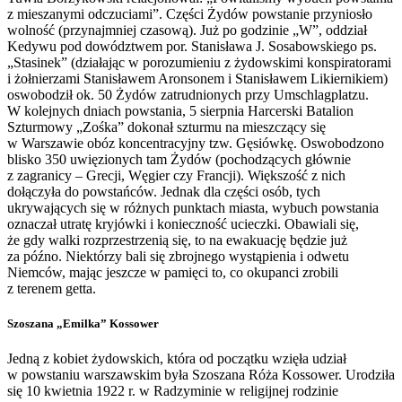
z mieszanymi odczuciami”. Części Żydów powstanie przyniosło
wolność (przynajmniej czasową). Już po godzinie „W”, oddział
Kedywu pod dowództwem por. Stanisława J. Sosabowskiego ps.
„Stasinek” (działając w porozumieniu z żydowskimi konspiratorami
i żołnierzami Stanisławem Aronsonem i Stanisławem Likiernikiem)
oswobodził ok. 50 Żydów zatrudnionych przy Umschlagplatzu.
W kolejnych dniach powstania, 5 sierpnia Harcerski Batalion
Szturmowy „Zośka” dokonał szturmu na mieszczący się
w Warszawie obóz koncentracyjny tzw. Gęsiówkę. Oswobodzono
blisko 350 uwięzionych tam Żydów (pochodzących głównie
z zagranicy – Grecji, Węgier czy Francji). Większość z nich
dołączyła do powstańców. Jednak dla części osób, tych
ukrywających się w różnych punktach miasta, wybuch powstania
oznaczał utratę kryjówki i konieczność ucieczki. Obawiali się,
że gdy walki rozprzestrzenią się, to na ewakuację będzie już
za późno. Niektórzy bali się zbrojnego wystąpienia i odwetu
Niemców, mając jeszcze w pamięci to, co okupanci zrobili
z terenem getta.
Szoszana „Emilka” Kossower
Jedną z kobiet żydowskich, która od początku wzięła udział
w powstaniu warszawskim była Szoszana Róża Kossower. Urodziła
się 10 kwietnia 1922 r. w Radzyminie w religijnej rodzinie