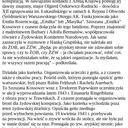
konspiracją. W nawiązaniu kontaktu z Armią Krajową pomógł jej
dawny znajomy, major Olgierd Ostkiewicz-Rudnicki – dowódca
XII zgrupowania im. Łukasińskiego w ramach 4. Rejonu I Obwodu
(Śródmieście) Warszawskiego Okręgu AK. Funkcjonowała jako
Emilia Rozencwajg, „Emilka” lub „Marylka”. Szoszana „Emilka”
Kossower z czasem dołączyła do tego batalionu. Poprzez znajomość
z małżeństwem Barbary i Adolfa Bermanów, współpracowała
również z Żydowskim Komitetem Narodowym. Jak sama
zaznaczyła w rozmowie z Hanką Grupińską, nie należała ani
do ŻOB, ani ŻZW. „Będąc po aryjskiej stronie nie zdawałam sobie
sprawy, czy to ŻOB, czy ŻZW – ja chciałam pracować, robić coś.
Ja nie wyobrażałam sobie, że są jakieś organizacje. Ja myślałam,
że wszyscy razem pracują” – podkreślała.
Działała jako kurierka. Organizowała ucieczki z getta, a z czasem
także z obozów pracy. Pośród osób, którym pomogła opuścić getto
warszawskie, byli pisarz Rubin Feldszuh i Rachela Auerbach.
To Szoszana Kossower wraz z Teodorem Pajewskim uczestniczyła
w akcji wyprowadzania latem 1943 r. Emanuela Ringelbluma
z obozu pracy w Trawnikach. Z czasem pomagała w organizowaniu
broni dla żydowskiej konspiracji. Jako kurierka wychodziła poza
teren żydowskiej dzielnicy. Opuściła getto niedługo
przed wybuchem powstania. 19 kwietnia 1943 r. przebywała
na prowincji. Na wieść o zrywie wróciła do stolicy, ale nie była już
w stanie dostać się za mur. Pomagała po tzw. aryjskiej stronie; jako