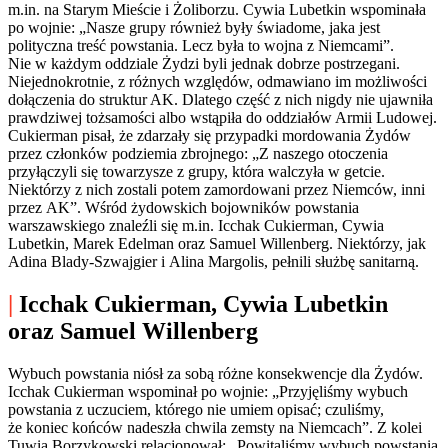
m.in. na Starym Mieście i Żoliborzu. Cywia Lubetkin wspominała
po wojnie: „Nasze grupy również były świadome, jaka jest
polityczna treść powstania. Lecz była to wojna z Niemcami”.
Nie w każdym oddziale Żydzi byli jednak dobrze postrzegani.
Niejednokrotnie, z różnych względów, odmawiano im możliwości
dołączenia do struktur AK. Dlatego część z nich nigdy nie ujawniła
prawdziwej tożsamości albo wstąpiła do oddziałów Armii Ludowej.
Cukierman pisał, że zdarzały się przypadki mordowania Żydów
przez członków podziemia zbrojnego: „Z naszego otoczenia
przyłączyli się towarzysze z grupy, która walczyła w getcie.
Niektórzy z nich zostali potem zamordowani przez Niemców, inni
przez AK”. Wśród żydowskich bojowników powstania
warszawskiego znaleźli się m.in. Icchak Cukierman, Cywia
Lubetkin, Marek Edelman oraz Samuel Willenberg. Niektórzy, jak
Adina Blady-Szwajgier i Alina Margolis, pełnili służbę sanitarną.
|
Icchak Cukierman, Cywia Lubetkin
oraz Samuel Willenberg
Wybuch powstania niósł za sobą różne konsekwencje dla Żydów.
Icchak Cukierman wspominał po wojnie: „Przyjęliśmy wybuch
powstania z uczuciem, którego nie umiem opisać; czuliśmy,
że koniec końców nadeszła chwila zemsty na Niemcach”. Z kolei
Tuwia Borzykowski relacjonował: „Powitaliśmy wybuch powstania