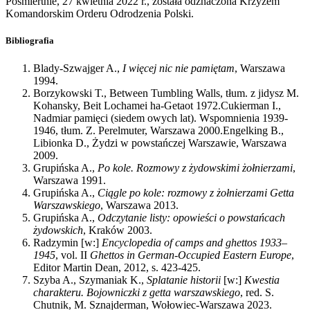
Pośmiertnie, 27 kwietnia 2022 r., została odznaczona Krzyżem
Komandorskim Orderu Odrodzenia Polski.
Bibliografia
Blady-Szwajger A.,
I więcej nic nie pamiętam
, Warszawa
1994.
Borzykowski T., Between Tumbling Walls, tłum. z jidysz M.
Kohansky, Beit Lochamei ha-Getaot 1972.Cukierman I.,
Nadmiar pamięci (siedem owych lat). Wspomnienia 1939-
1946, tłum. Z. Perelmuter, Warszawa 2000.Engelking B.,
Libionka D., Żydzi w powstańczej Warszawie, Warszawa
2009.
Grupińska A.,
Po kole. Rozmowy z żydowskimi żołnierzami
,
Warszawa 1991.
Grupińska A.,
Ciągle po kole: rozmowy z żołnierzami Getta
Warszawskiego
, Warszawa 2013.
Grupińska A.,
Odczytanie listy: opowieści o powstańcach
żydowskich
, Kraków 2003.
Radzymin [w:]
Encyclopedia of camps and ghettos 1933–
1945
, vol. II
Ghettos in German-Occupied Eastern Europe
,
Editor Martin Dean, 2012, s. 423-425.
Szyba A., Szymaniak K.,
Splatanie historii
[w:]
Kwestia
charakteru. Bojowniczki z getta warszawskiego
, red. S.
Chutnik, M. Sznajderman, Wołowiec-Warszawa 2023.