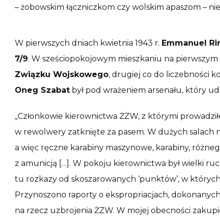
– żobowskim łączniczkom czy wolskim apaszom – nie 
W pierwszych dniach kwietnia 1943 r.
Emmanuel Ri
7/9
. W sześciopokojowym mieszkaniu na pierwszym p
Związku Wojskowego
, drugiej co do liczebności k
Oneg Szabat
był pod wrażeniem arsenału, który uda
„Członkowie kierownictwa ŻZW, z którymi prowadził
w rewolwery zatknięte za pasem. W dużych salach n
a więc ręczne karabiny maszynowe, karabiny, różneg
z amunicją […]. W pokoju kierownictwa był wielki ru
tu rozkazy od skoszarowanych ‘punktów’, w któryc
Przynoszono raporty o ekspropriacjach, dokonany
na rzecz uzbrojenia ŻZW. W mojej obecności zakupio