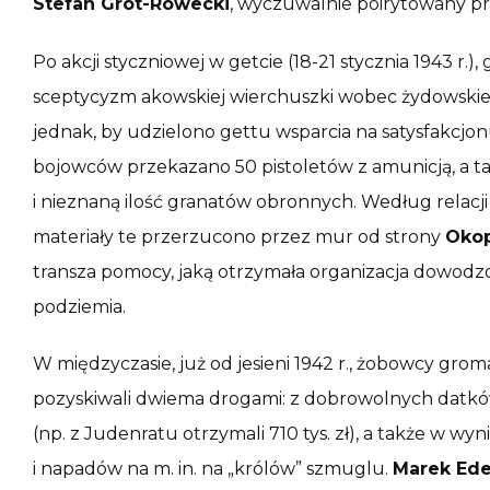
Stefan Grot-Rowecki
, wyczuwalnie poirytowany p
Po akcji styczniowej w getcie (18-21 stycznia 1943 r.
sceptycyzm akowskiej wierchuszki wobec żydowskiej k
jednak, by udzielono gettu wsparcia na satysfakcjo
bojowców przekazano 50 pistoletów z amunicją, a t
i nieznaną ilość granatów obronnych. Według relacj
materiały te przerzucono przez mur od strony
Oko
transza pomocy, jaką otrzymała organizacja dowodz
podziemia.
W międzyczasie, już od jesieni 1942 r., żobowcy gromad
pozyskiwali dwiema drogami: z dobrowolnych datków 
(np. z Judenratu otrzymali 710 tys. zł), a także w wy
i napadów na m. in. na „królów” szmuglu.
Marek Ed