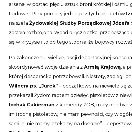
arsenał w postaci pięciu sztuk broni krótkiej i ośm
Ludowej. Przy pomocy jednego z tych pistoletów
Iz
na szefa
Żydowskiej Służby Porządkowej
Józefa
została rozbrojona. Wpadła łączniczka, przenosząca u
się w kryzysie i to do tego stopnia, że bojowcy rozw
Po zakończeniu wielkiej akcji deportacyjnej konspir
skoordynować swoje działania z
Armią Krajową
, a 
której desperacko potrzebowali. Niestety, zabiegi ic
Wilnera ps. „Jurek”
– początkowo na niewiele się z
przekazali Żydom raptem dziesięć pistoletów z niewi
Icchak Cukierman
z komendy ŻOB, miały one być w
im trochę pistoletów, nie mam pewności, czy w ogóle 
sami jej nie mamy, czekamy na dosłanie” – depesz