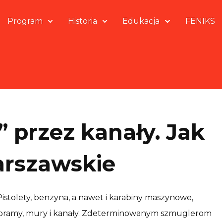
Program
Historia
Edukacja
FENIKS
” przez kanały. Jak
warszawskie
 Pistolety, benzyna, a nawet i karabiny maszynowe,
z bramy, mury i kanały. Zdeterminowanym szmuglerom