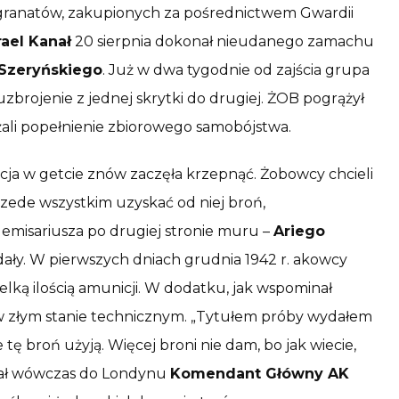
iu granatów, zakupionych za pośrednictwem Gwardii
rael Kanał
20 sierpnia dokonał nieudanego zamachu
 Szeryńskiego
. Już w dwa tygodnie od zajścia grupa
zbrojenie z jednej skrytki do drugiej. ŻOB pogrążył
ażali popełnienie zbiorowego samobójstwa.
acja w getcie znów zaczęła krzepnąć. Żobowcy chcieli
przede wszystkim uzyskać od niej broń,
h emisariusza po drugiej stronie muru –
Ariego
dały. W pierwszych dniach grudnia 1942 r. akowcy
elką ilością amunicji. W dodatku, jak wspominał
 złym stanie technicznym. „Tytułem próby wydałem
tę broń użyją. Więcej broni nie dam, bo jak wiecie,
ował wówczas do Londynu
Komendant Główny AK