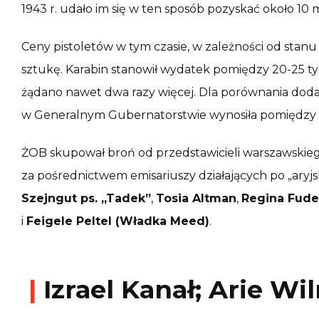
1943 r. udało im się w ten sposób pozyskać około 10 m
Ceny pistoletów w tym czasie, w zależności od stanu i 
sztukę. Karabin stanowił wydatek pomiędzy 20-25 ty
żądano nawet dwa razy więcej. Dla porównania dodaj
w Generalnym Gubernatorstwie wynosiła pomiędzy 20
ŻOB skupował broń od przedstawicieli warszawskie
za pośrednictwem emisariuszy działających po „aryjsk
Szejngut ps. „Tadek”
,
Tosia Altman
,
Regina Fuden
i
Feigele Peltel (Władka Meed)
.
|
Izrael Kanał; Arie Wi