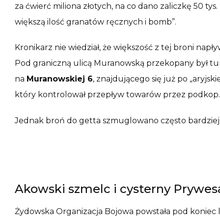
za ćwierć miliona złotych, na co dano zaliczkę 50 tys
większą ilość granatów ręcznych i bomb”.
Kronikarz nie wiedział, że większość z tej broni nap
Pod graniczną ulicą Muranowską przekopany był tun
na
Muranowskiej 6
, znajdującego się już po „aryjs
który kontrolował przepływ towarów przez podkop. 
Jednak broń do getta szmuglowano często bardzie
Akowski szmelc i cysterny Prywes
Żydowska Organizacja Bojowa powstała pod koniec li