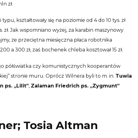
ln zł.
typu, kształtowały się na poziomie od 4 do 10 tys. zł
s. zł. Jak wspomniano wyżej, za karabin maszynowy
my, że przeciętna miesięczna płaca robotnika
0 a 300 zł, zaś bochenek chleba kosztował 15 zł.
go półświatka czy komunistycznych kooperantów
iej” stronie muru. Oprócz Wilnera byli to m. in.
Tuwia
 ps. „Lilit”
,
Zalaman Friedrich ps. „Zygmunt”
lner; Tosia Altman