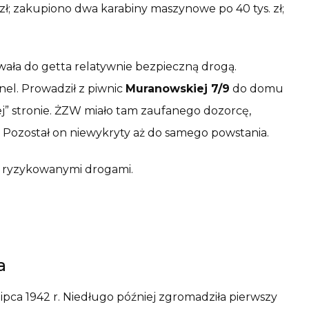
. zł; zakupiono dwa karabiny maszynowe po 40 tys. zł;
ływała do getta relatywnie bezpieczną drogą.
el. Prowadził z piwnic
Muranowskiej 7/9
do domu
kiej” stronie. ŻZW miało tam zaufanego dozorcę,
Pozostał on niewykryty aż do samego powstania.
j ryzykowanymi drogami.
a
pca 1942 r. Niedługo później zgromadziła pierwszy