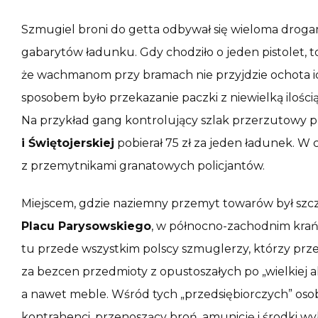
Szmugiel broni do getta odbywał się wieloma droga
gabarytów ładunku. Gdy chodziło o jeden pistolet, to
że wachmanom przy bramach nie przyjdzie ochota i
sposobem było przekazanie paczki z niewielką ilością
Na przykład gang kontrolujący szlak przerzutowy 
i Świętojerskiej
pobierał 75 zł za jeden ładunek. W
z przemytnikami granatowych policjantów.
Miejscem, gdzie naziemny przemyt towarów był szcz
Placu Parysowskiego
, w północno-zachodnim krań
tu przede wszystkim polscy szmuglerzy, którzy pr
za bezcen przedmioty z opustoszałych po „wielkiej ak
a nawet meble. Wśród tych „przedsiębiorczych” osob
kontrahenci, przenoszący broń, amunicję i środki 