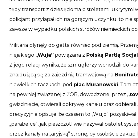
tędy transport z dziesięcioma pistoletami, ukrytym
policjant przyłapał ich na gorącym uczynku, to nie s
zawsze w wypadku polskich stróżów niemieckich por
Militaria płynęły do getta również pod ziemią. Prze
niejakiego
„Wuja”
powiązana z
Polską Partią Socja
Z jego relacji wynika, że szmuglerzy wchodzili do ka
znajdującą się za zajezdnią tramwajową na
Bonifrat
niewielkich taczkach, pod
plac Muranowski
. Tam cz
najpewniej związanej z ŻOB, dowodzonej przez
„to
gwizdnięcie, otwierali pokrywę kanału oraz odbierali
precyzyjnie opisuje, że czasem to „Wujo” pozyskiwał
„parabelce”, jak pieszczotliwie nazywał pistolet s
przez kanały na „aryjską” stronę, by osobiście zakupi