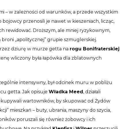
mi – w zależności od warunków, a przede wszystkim
 bojowcy przenosili je nawet w kieszeniach, licząc,
ch rewidować. Droższym, ale mniej ryzykownym,
 broni „apolitycznej” grupie szmuglerskiej.
przez dziurę w murze getta na
rogu Bonifraterskiej
 cenę wliczony była łapówka dla zblatownych
ególnie intensywny, był odcinek muru w pobliżu
cu getta. Jak opisuje
Władka Meed
, działali
zekupywali wartowników, by skupować od Żydów
cji” mieszkań – buty, ubrania, maszyny do szycia,
ników poruszali się również żobowcy i ich
wybuchowe. Na przykład
Klepfisz
i
Wilner
przerzucili