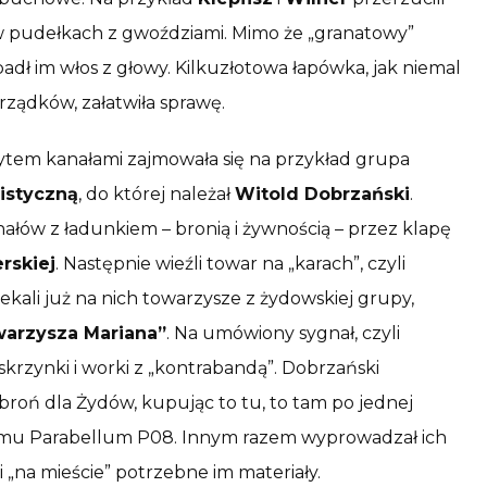
i w pudełkach z gwoździami. Mimo że „granatowy”
padł im włos z głowy. Kilkuzłotowa łapówka, jak niemal
ządków, załatwiła sprawę.
mytem kanałami zajmowała się na przykład grupa
listyczną
, do której należał
Witold Dobrzański
.
nałów z ładunkiem – bronią i żywnością – przez klapę
erskiej
. Następnie wieźli towar na „karach”, czyli
ekali już na nich towarzysze z żydowskiej grupy,
warzysza Mariana”
. Na umówiony sygnał, czyli
 skrzynki i worki z „kontrabandą”. Dobrzański
 broń dla Żydów, kupując to tu, to tam po jednej
ystemu Parabellum P08. Innym razem wyprowadzał ich
li „na mieście” potrzebne im materiały.