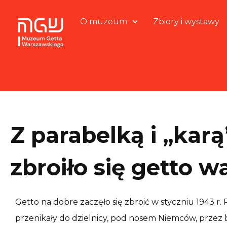
O muzeum
Zbiory i wystawy
Z parabelką i „karą
zbroiło się getto 
Getto na dobre zaczęło się zbroić w styczniu 1943 r.
przenikały do dzielnicy, pod nosem Niemców, prze