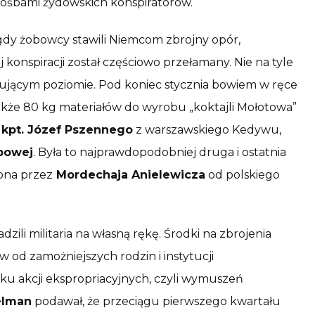
rośbami żydowskich konspiratorów.
), gdy żobowcy stawili Niemcom zbrojny opór,
onspiracji został częściowo przełamany. Nie na tyle
nującym poziomie. Pod koniec stycznia bowiem w ręce
akże 80 kg materiałów do wyrobu „koktajli Mołotowa”
i
kpt. Józef Pszennego
z warszawskiego Kedywu,
powej
. Była to najprawdopodobniej druga i ostatnia
ona przez
Mordechaja Anielewicza
od polskiego
zili militaria na własną rękę. Środki na zbrojenia
od zamożniejszych rodzin i instytucji
niku akcji ekspropriacyjnych, czyli wymuszeń
elman
podawał, że przeciągu pierwszego kwartału