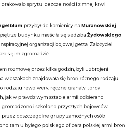
brakowało sprytu, bezczelności i zimnej krwi.
ngelblum
przybył do kamienicy na
Muranowskiej
iętrze budynku mieściła się siedziba
Żydowskiego
onspiracyjnej organizacji bojowej getta. Założyciel
ło się im zgromadzić.
em rozmowę przez kilka godzin, byli uzbrojeni
a wieszakach znajdowała się broń różnego rodzaju,
o rodzaju rewolwery, ręczne granaty, torby
ch, jak w prawdziwym sztabie armii; odbierano
h gromadzono i szkolono przyszłych bojowców.
ch przez poszczególne grupy zamożnych osób
no tam u byłego polskiego oficera polskiej armii broń