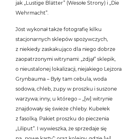
jak „Lustige Blätter” (Wesołe Strony) i „Die
Wehrmacht”.
Jöst wykonał także fotografię kilku
stacjonarnych sklepów spożywczych,
z niekiedy zaskakująco dla niego dobrze
zaopatrzonymi witrynami: „zdjął” sklepik,
o nieustalonej lokalizacji, niejakiego Lejzora
Grynbauma – Były tam cebula, woda
sodowa, chleb, zupy w proszku i suszone
warzywa; inny, u którego – „[w] witrynie
znajdowały się świeże chleby. Kubełek
z fasolką. Pakiet proszku do pieczenia
„Liliput”. I wywieszka, że sprzedaje się
na „nowe karty”; oraz kolejny, gdzie [w]