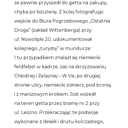
że pewnie przyszedł do getta na zakupy,
chyba po biżuterię. Z kolej fotografując
wejście do Biura Pogrzebowego „Ostatnia
Droga” (zakład Wittenberga) przy
ul. Nowolipki 20, udokumentował
kolejnego „turystę” w mundurze:
I tu przypadkiem znalazł się niemiecki
feldfebel w kadrze, zaś na skrzyżowaniu
Chłodnej i Żelaznej – W tle, po drugiej
stronie ulicy, niemiecki żołnierz, pod bronią
i z marszowym krokiem. Jöst wszedł
na teren getta przez bramę nr 2 przy
ul. Leszno. Przekraczając te podwoje
wykonane z desek i drutu kolczastego,