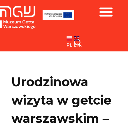
Zbiory i wystawy
PL
EN
Urodzinowa
wizyta w getcie
warszawskim –