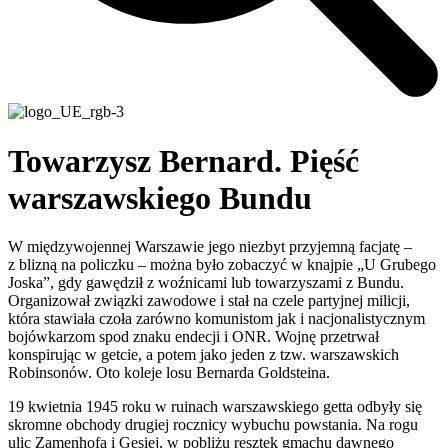
Towarzysz Bernard. Pięść
warszawskiego Bundu
W międzywojennej Warszawie jego niezbyt przyjemną facjatę –
z blizną na policzku – można było zobaczyć w knajpie „U Grubego
Joska”, gdy gawędził z woźnicami lub towarzyszami z Bundu.
Organizował związki zawodowe i stał na czele partyjnej milicji,
która stawiała czoła zarówno komunistom jak i nacjonalistycznym
bojówkarzom spod znaku endecji i ONR. Wojnę przetrwał
konspirując w getcie, a potem jako jeden z tzw. warszawskich
Robinsonów. Oto koleje losu Bernarda Goldsteina.
19 kwietnia 1945 roku w ruinach warszawskiego getta odbyły się
skromne obchody drugiej rocznicy wybuchu powstania. Na rogu
ulic Zamenhofa i Gęsiej, w pobliżu resztek gmachu dawnego