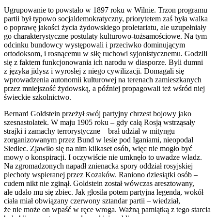
Ugrupowanie to powstało w 1897 roku w Wilnie. Trzon programu
partii był typowo socjaldemokratyczny, priorytetem zaś była walka
o poprawę jakości życia żydowskiego proletariatu, ale uzupełniały
go charakterystyczne postulaty kulturowo-tożsamościowe. Na tym
odcinku bundowcy występowali i przeciwko dominującym
ortodoksom, i rosnącemu w siłę ruchowi syjonistycznemu. Godzili
się z faktem funkcjonowania ich narodu w diasporze. Byli dumni
z języka jidysz i wyrosłej z niego cywilizacji. Domagali się
wprowadzenia autonomii kulturowej na terenach zamieszkanych
przez mniejszość żydowską, a później propagowali też wśród niej
świeckie szkolnictwo.
Bernard Goldstein przeżył swój partyjny chrzest bojowy jako
szesnastolatek. W maju 1905 roku – gdy całą Rosją wstrząsały
strajki i zamachy terrorystyczne – brał udział w mityngu
zorganizowanym przez Bund w lesie pod Iganiami, nieopodal
Siedlec. Zjawiło się na nim kilkaset osób, więc nie mogło być
mowy o konspiracji. I oczywiście nie umknęło to uwadze władz.
Na zgromadzonych napadł znienacka spory oddział rosyjskiej
piechoty wspieranej przez Kozaków. Raniono dziesiątki osób –
cudem nikt nie zginął. Goldstein został wówczas aresztowany,
ale udało mu się zbiec. Jak głosiła potem partyjna legenda, wokół
ciała miał obwiązany czerwony sztandar partii – wiedział,
że nie może on wpaść w ręce wroga. Ważną pamiątką z tego starcia