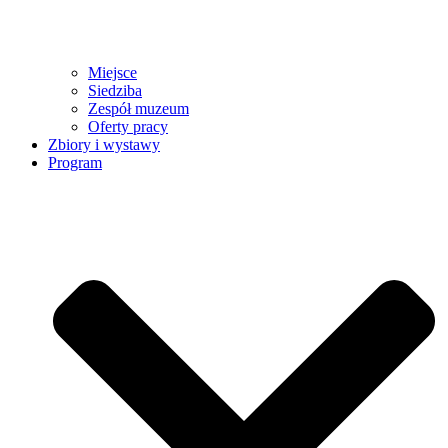
Miejsce
Siedziba
Zespół muzeum
Oferty pracy
Zbiory i wystawy
Program