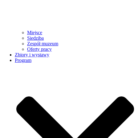
Miejsce
Siedziba
Zespół muzeum
Oferty pracy
Zbiory i wystawy
Program