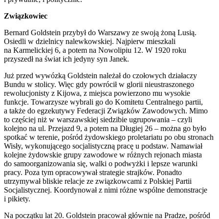
Związkowiec
Bernard Goldstein przybył do Warszawy ze swoją żoną Lusią.
Osiedli w dzielnicy nalewkowskiej. Najpierw mieszkali
na Karmelickiej 6, a potem na Nowolipiu 12. W 1920 roku
przyszedł na świat ich jedyny syn Janek.
Już przed wywózką Goldstein należał do czołowych działaczy
Bundu w stolicy. Więc gdy powrócił w glorii nieustraszonego
rewolucjonisty z Kijowa, z miejsca powierzono mu wysokie
funkcje. Towarzysze wybrali go do Komitetu Centralnego partii,
a także do egzekutywy Federacji Związków Zawodowych. Mimo
to częściej niż w warszawskiej siedzibie ugrupowania – czyli
kolejno na ul. Przejazd 9, a potem na Długiej 26 – można go było
spotkać w terenie, pośród żydowskiego proletariatu po obu stronach
Wisły, wykonującego socjalistyczną pracę u podstaw. Namawiał
kolejne żydowskie grupy zawodowe w różnych rejonach miasta
do samoorganizowania się, walki o podwyżki i lepsze warunki
pracy. Poza tym opracowywał strategie strajków. Ponadto
utrzymywał bliskie relacje ze związkowcami z Polskiej Partii
Socjalistycznej. Koordynował z nimi różne wspólne demonstracje
i pikiety.
Na początku lat 20. Goldstein pracował głównie na Pradze, pośród