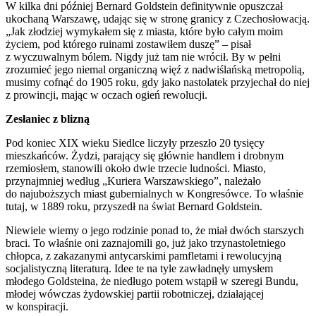
W kilka dni później Bernard Goldstein definitywnie opuszczał
ukochaną Warszawę, udając się w stronę granicy z Czechosłowacją.
„Jak złodziej wymykałem się z miasta, które było całym moim
życiem, pod którego ruinami zostawiłem duszę” – pisał
z wyczuwalnym bólem. Nigdy już tam nie wrócił. By w pełni
zrozumieć jego niemal organiczną więź z nadwiślańską metropolią,
musimy cofnąć do 1905 roku, gdy jako nastolatek przyjechał do niej
z prowincji, mając w oczach ogień rewolucji.
Zesłaniec z blizną
Pod koniec XIX wieku Siedlce liczyły przeszło 20 tysięcy
mieszkańców. Żydzi, parający się głównie handlem i drobnym
rzemiosłem, stanowili około dwie trzecie ludności. Miasto,
przynajmniej według „Kuriera Warszawskiego”, należało
do najuboższych miast gubernialnych w Kongresówce. To właśnie
tutaj, w 1889 roku, przyszedł na świat Bernard Goldstein.
Niewiele wiemy o jego rodzinie ponad to, że miał dwóch starszych
braci. To właśnie oni zaznajomili go, już jako trzynastoletniego
chłopca, z zakazanymi antycarskimi pamfletami i rewolucyjną
socjalistyczną literaturą. Idee te na tyle zawładnęły umysłem
młodego Goldsteina, że niedługo potem wstąpił w szeregi Bundu,
młodej wówczas żydowskiej partii robotniczej, działającej
w konspiracji.