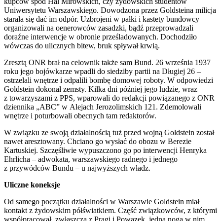
kupców spod Hal Mirowskich, czy żydowskich studentów
Uniwersytetu Warszawskiego. Dowodzona przez Goldsteina milicja
starała się dać im odpór. Uzbrojeni w pałki i kastety bundowcy
organizowali na oenerowców zasadzki, bądź przeprowadzali
doraźne interwencje w obronie prześladowanych. Dochodziło
wówczas do ulicznych bitew, bruk spływał krwią.
Zresztą ONR brał na celownik także sam Bund. 26 września 1937
roku jego bojówkarze wpadli do siedziby partii na Długiej 26 –
ostrzelali wnętrze i odpalili bombę domowej roboty. W odpowiedzi
Goldstein dokonał zemsty. Kilka dni później jego ludzie, wraz
z towarzyszami z PPS, wparowali do redakcji powiązanego z ONR
dziennika „ABC” w Alejach Jerozolimskich 121. Zdemolowali
wnętrze i poturbowali obecnych tam redaktorów.
W związku ze swoją działalnością tuż przed wojną Goldstein został
nawet aresztowany. Chciano go wysłać do obozu w Berezie
Kartuskiej. Szczęśliwie wypuszczono go po interwencji Henryka
Ehrlicha – adwokata, warszawskiego radnego i jednego
z przywódców Bundu – u najwyższych władz.
Uliczne koneksje
Od samego początku działalności w Warszawie Goldstein miał
kontakt z żydowskim półświatkiem. Część związkowców, z którymi
współpracował, zwłaszcza z Pragi i Powązek, jedną nogą w nim