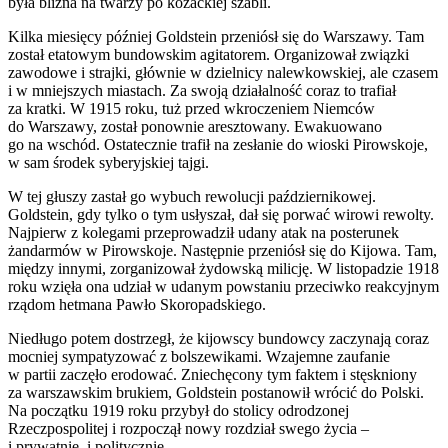
była blizna na twarzy po kozackiej szabli.
Kilka miesięcy później Goldstein przeniósł się do Warszawy. Tam
został etatowym bundowskim agitatorem. Organizował związki
zawodowe i strajki, głównie w dzielnicy nalewkowskiej, ale czasem
i w mniejszych miastach. Za swoją działalność coraz to trafiał
za kratki. W 1915 roku, tuż przed wkroczeniem Niemców
do Warszawy, został ponownie aresztowany. Ewakuowano
go na wschód. Ostatecznie trafił na zesłanie do wioski Pirowskoje,
w sam środek syberyjskiej tajgi.
W tej głuszy zastał go wybuch rewolucji październikowej.
Goldstein, gdy tylko o tym usłyszał, dał się porwać wirowi rewolty.
Najpierw z kolegami przeprowadził udany atak na posterunek
żandarmów w Pirowskoje. Następnie przeniósł się do Kijowa. Tam,
między innymi, zorganizował żydowską milicję. W listopadzie 1918
roku wzięła ona udział w udanym powstaniu przeciwko reakcyjnym
rządom hetmana Pawło Skoropadskiego.
Niedługo potem dostrzegł, że kijowscy bundowcy zaczynają coraz
mocniej sympatyzować z bolszewikami. Wzajemne zaufanie
w partii zaczęło erodować. Zniechęcony tym faktem i stęskniony
za warszawskim brukiem, Goldstein postanowił wrócić do Polski.
Na początku 1919 roku przybył do stolicy odrodzonej
Rzeczpospolitej i rozpoczął nowy rozdział swego życia –
i prywatnie, i politycznie.