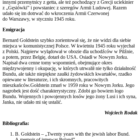
innymi przemytnicy z getta, ale też pochodzący z Grecji uciekinier
z „Gęsiówki” i powstaniec z szeregów Armii Ludowej. Razem
udało się im dotrwać do wkroczenia Armii Czerwonej
do Warszawy, w styczniu 1945 roku.
Emigracja
Bernard Goldstein szybko zorientował się, że nie widzi dla siebie
miejsca w komunistycznej Polsce. W kwietniu 1945 roku wyjechał
z Polski. Najpierw wylądował w obozie dla uchodźców w Pilźnie,
a potem, przez Belgię, dotarł do USA. Osiadł w Nowym Jorku.
Napisał dwa cenne tomy wspomnień, obejmujące okres
międzywojenny i okupację, w których utrwalił nie tylko działalność
Bundu, ale także niepiękne zaułki żydowskich kwartałów, rzadko
opiewane w literaturze, i ich skromnych, pracowitych
mieszkańców.Goldstein zmarł w 1959 roku w Nowym Jorku. Jego
nagrobek jest dość charakterystyczny. Zdobi go bowiem logo
Bundu. Wojennych i powojennych losów jego żony Lusi i ich syna,
Janka, nie udało mi się ustalić.
Wojciech Rodak
Bibliografia:
B. Goldstein – „Twenty years with the jewish labor Bund.
A memoir of interwar Poland”