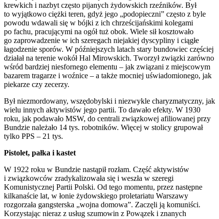
krewkich i nazbyt często pijanych żydowskich rzeźników. Był
to wyjątkowo ciężki teren, gdyż jego „podopieczni” często z byle
powodu wdawali się w bójki z ich chrześcijańskimi kolegami
po fachu, pracującymi na ogół tuż obok. Wiele sił kosztowało
go zaprowadzenie w ich szeregach niejakiej dyscypliny i ciągłe
łagodzenie sporów. W późniejszych latach stary bundowiec częściej
działał na terenie wokół Hal Mirowskich. Tworzył związki zarówno
wśród bardziej niesfornego elementu – jak związani z miejscowym
bazarem tragarze i woźnice – a także mocniej uświadomionego, jak
piekarze czy zecerzy.
Był niezmordowany, wszędobylski i niezwykle charyzmatyczny, jak
wielu innych aktywistów jego partii. To dawało efekty. W 1930
roku, jak podawało MSW, do centrali związkowej afiliowanej przy
Bundzie należało 14 tys. robotników. Więcej w stolicy grupował
tylko PPS – 21 tys.
Pistolet, pałka i kastet
W 1922 roku w Bundzie nastąpił rozłam. Część aktywistów
i związkowców zradykalizowała się i weszła w szeregi
Komunistycznej Partii Polski. Od tego momentu, przez następne
kilkanaście lat, w łonie żydowskiego proletariatu Warszawy
rozgorzała gangsterska „wojna domowa”. Zaczęli ją komuniści.
Korzystając nieraz z usług szumowin z Powązek i znanych