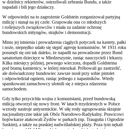
w dzielnicy rekieterów, ostrzeliwali zebrania Bundu, a także
napadali i bili jego działaczy.
W odpowiedzi na to zagrożenie Goldstein zorganizował partyjną
milicję i stanął na jej czele. Grupowała ona co młodszych
i roślejszych związkowców i miała za zadanie ochronę
bundowskich mityngów, strajków i demonstracji.
Mimo jej istnienia i prowadzenia ciągłych potyczek na kastety, pałki
i noże, nieprędko udało się stępić agresję komunistów. W 1931 roku
posunęli się oni tak daleko, że napadli na prowadzone przez Bund
sanatorium dziecięce w Miedzeszynie, raniąc nauczycieli i lekarzy.
Kilka miesięcy później, pewnego wieczora, dopadli Goldsteina
pod bramą kamienicy, w której mieszkał. Próbowali go zastrzelić,
ale doświadczony bundowiec zawsze nosił przy sobie pistolet
i odpowiedział ogniem, raniąc jednego z napastników. Wtedy
spanikowani zamachowcy ulotnili się z miejsca zdarzenia
samochodem.
Gdy tylko przycichła wojna z komunistami, przed bundowską
milicją otworzył się nowy front. W latach trzydziestych w Polsce
wzrosły nastroje antysemickie. W siłę rosły ugrupowania skrajnie
nacjonalistyczne takie jak Obóz Narodowo-Radykalny. Prawicowi
bojówkarze atakowali Żydów w parkach (np. Traugutta i Ogrodzie
Saskim), a także na praskiej nadwiślańskiej plaży. Poza tym nękali