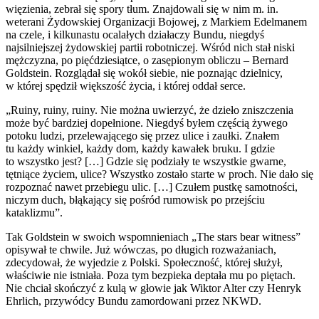
więzienia, zebrał się spory tłum. Znajdowali się w nim m. in.
weterani Żydowskiej Organizacji Bojowej, z Markiem Edelmanem
na czele, i kilkunastu ocalałych działaczy Bundu, niegdyś
najsilniejszej żydowskiej partii robotniczej. Wśród nich stał niski
mężczyzna, po pięćdziesiątce, o zasępionym obliczu – Bernard
Goldstein. Rozglądał się wokół siebie, nie poznając dzielnicy,
w której spędził większość życia, i której oddał serce.
„Ruiny, ruiny, ruiny. Nie można uwierzyć, że dzieło zniszczenia
może być bardziej dopełnione. Niegdyś byłem częścią żywego
potoku ludzi, przelewającego się przez ulice i zaułki. Znałem
tu każdy winkiel, każdy dom, każdy kawałek bruku. I gdzie
to wszystko jest? […] Gdzie się podziały te wszystkie gwarne,
tętniące życiem, ulice? Wszystko zostało starte w proch. Nie dało się
rozpoznać nawet przebiegu ulic. […] Czułem pustkę samotności,
niczym duch, błąkający się pośród rumowisk po przejściu
kataklizmu”.
Tak Goldstein w swoich wspomnieniach „The stars bear witness”
opisywał te chwile. Już wówczas, po długich rozważaniach,
zdecydował, że wyjedzie z Polski. Społeczność, której służył,
właściwie nie istniała. Poza tym bezpieka deptała mu po piętach.
Nie chciał skończyć z kulą w głowie jak Wiktor Alter czy Henryk
Ehrlich, przywódcy Bundu zamordowani przez NKWD.