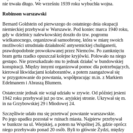
nie trwała długo. We wrześniu 1939 roku wybuchła wojna.
Robinson warszawski
Bernard Goldstein od pierwszego do ostatniego dnia okupacji
niemieckiej przebywał w Warszawie. Pod koniec marca 1940 roku,
gdy w dzielnicy nalewkowskiej doszło do tzw. pogromu
wielkanocnego, organizował samoobronę, która w miarę swoich
możliwości utrudniała działalność antysemickiej chuliganerii,
prawdopodobnie prowokowanej przez Niemców. Po zamknięciu
bram getta rzadko opuszczał kolejne kryjówki. Polowało na niego
gestapo. Nie przeszkadzało mu to jednak działać w bundowskiej
konspiracji. Między innymi organizował pomoc dla potrzebujących,
kierował likwidacjami kolaborantów, a potem zaangażował się
w przygotowanie do powstania, współpracując m.in. z Markiem
Edelmanem i Abraszą Blumem.
Ostatecznie jednak nie wziął udziału w zrywie. Od później jesieni
1942 roku przebywał już po tzw. aryjskiej stronie. Ukrywał się m.
in na Grzybowskiej 29 i Miodowej 24.
Szczęśliwie udało mu się przetrwać powstanie warszawskie.
Po jego upadku pozostał w ruinach miasta. Najpierw przebywał
w bunkrze na ul. Wiejskiej, a potem na Wspólnej 26, gdzie oprócz
niego przebywało ponad 20 osób. Byli to głównie Żydzi, między