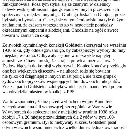
funkcjonowała. Poza tym stykał się ze znanymi w dzielnicy
nalewkowskiej alfonsami i gangsterami w innych przestrzeniach
społecznych, między innymi „U Grubego Joska” na Gnojnej, gdzie
był stałym bywalcem. Cieszył się w tym środowisku na tyle dużym
zaufaniem, że czasem wprzęgano go w negocjacje pomiędzy
okradzionymi kupcami a złodziejami. Chodziło na ogół o zwrot
towaru w zamian za okup.
Ze swoich kryminalnych koneksji Goldstein skorzystał we wrześniu
1936 roku, gdy oddelegowano go, by zabezpieczył wybory do rady
miejskiej w Łodzi. Odbywały się one w niezwykle napiętej
atmosferze. Obawiano się, że skrajna prawica może atakować
Żydów idących do komisji wyborczych. Koniec końców przebiegły
one bez większych ekscesów – na ulicach roiło się bowiem
nie tylko od ściągniętej z innych miast policji, ale także grupek
żydowskich opryszków wspierających bundowskich milicjantów.
Zresztą partia Goldsteina zdobyła w nich sześć mandatów i potem
współrządziła miastem w koalicji z PPS.
Warto wspomnieć, że tuż przed wybuchem wojny Bund był
zdecydowanie na fali wznoszącej, szczególnie w Warszawie.
W wyborach do stołecznej rady miejskiej w grudniu 1938 roku
zdobył 17 z 20 miejsc przewidzianych dla Żydów w tym 100-
osobowym gremium. Był to niebywały sukces. Goldstein pisał
o tym w swoich wspomnieniach z wielką dumą. Jednak owa radość