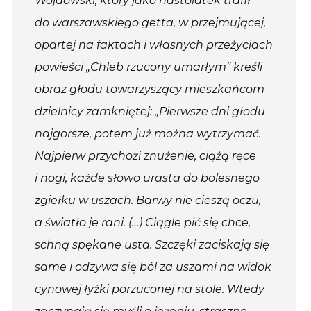
Wojdowski, który jako nastolatek trafił
do warszawskiego getta, w przejmującej,
opartej na faktach i własnych przeżyciach
powieści „Chleb rzucony umarłym” kreśli
obraz głodu towarzyszący mieszkańcom
dzielnicy zamkniętej: „Pierwsze dni głodu
najgorsze, potem już można wytrzymać.
Najpierw przychoǳi znużenie, ciążą ręce
i nogi, każde słowo urasta do bolesnego
zgiełku w uszach. Barwy nie cieszą oczu,
a światło je rani. (…) Ciągle pić się chce,
schną spękane usta. Szczęki zaciskają się
same i odzywa się ból za uszami na widok
cynowej łyżki porzuconej na stole. Wtedy