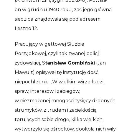
(Archiwum ŻIH, sygn. 302/240). Powstał
on w grudniu 1940 roku, zaś jego główna
siedziba znajdowała się pod adresem
Leszno 12.
Pracujący w gettowej Służbie
Porządkowej, czyli tak zwanej policji
żydowskiej, S
tanisław Gombiński
(Jan
Mawult) opisywał tę instytucję dość
niepochlebnie: „W wielkim wirze ludzi,
spraw, interesów i zabiegów,
w niezmożonej mnogości tysięcy drobnych
strumyków, z trudem i zaciekłością
torujących sobie drogę, kilka wielkich
wytworzyło się ośrodków, dookoła nich wiły