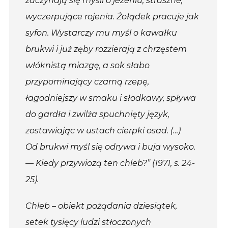
zaczynają się myśli o jeǳeniu, straszne,
wyczerpujące rojenia. Żołądek pracuje jak
syfon. Wystarczy mu myśl o kawałku
brukwi i już zęby rozǳierają z chrzęstem
włóknistą miazgę, a sok słabo
przypominający czarną rzepę,
łagodniejszy w smaku i słodkawy, spływa
do gardła i zwilża spuchnięty język,
zostawiając w ustach cierpki osad. (…)
Od brukwi myśl się odrywa i buja wysoko.
— Kiedy przywiozą ten chleb?” (1971, s. 24-
25).
Chleb – obiekt pożądania dziesiątek,
setek tysięcy ludzi stłoczonych