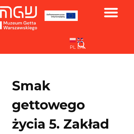
Zbiory i wystawy
PL
EN
Smak
gettowego
życia 5. Zakład