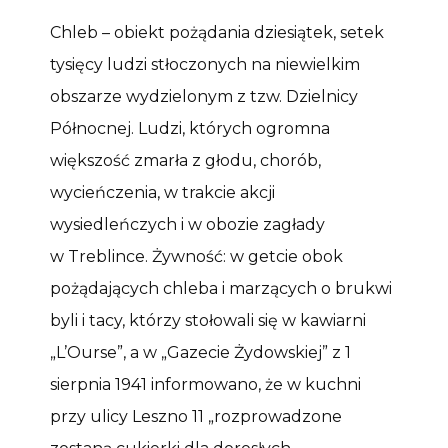
Chleb – obiekt pożądania dziesiątek, setek
tysięcy ludzi stłoczonych na niewielkim
obszarze wydzielonym z tzw. Dzielnicy
Północnej. Ludzi, których ogromna
większość zmarła z głodu, chorób,
wycieńczenia, w trakcie akcji
wysiedleńczych i w obozie zagłady
w Treblince. Żywność: w getcie obok
pożądających chleba i marzących o brukwi
byli i tacy, którzy stołowali się w kawiarni
„L’Ourse”, a w „Gazecie Żydowskiej” z 1
sierpnia 1941 informowano, że w kuchni
przy ulicy Leszno 11 „rozprowadzone