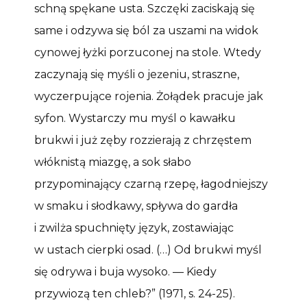
schną spękane usta. Szczęki zaciskają się
same i odzywa się ból za uszami na widok
cynowej łyżki porzuconej na stole. Wtedy
zaczynają się myśli o jeǳeniu, straszne,
wyczerpujące rojenia. Żołądek pracuje jak
syfon. Wystarczy mu myśl o kawałku
brukwi i już zęby rozǳierają z chrzęstem
włóknistą miazgę, a sok słabo
przypominający czarną rzepę, łagodniejszy
w smaku i słodkawy, spływa do gardła
i zwilża spuchnięty język, zostawiając
w ustach cierpki osad. (…) Od brukwi myśl
się odrywa i buja wysoko. — Kiedy
przywiozą ten chleb?” (1971, s. 24-25).