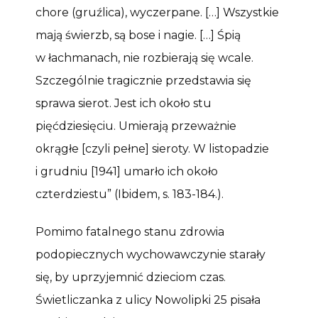
chore (gruźlica), wyczerpane. […] Wszystkie
mają świerzb, są bose i nagie. […] Śpią
w łachmanach, nie rozbierają się wcale.
Szczególnie tragicznie przedstawia się
sprawa sierot. Jest ich około stu
pięćdziesięciu. Umierają przeważnie
okrągłe [czyli pełne] sieroty. W listopadzie
i grudniu [1941] umarło ich około
czterdziestu” (Ibidem, s. 183-184.).
Pomimo fatalnego stanu zdrowia
podopiecznych wychowawczynie starały
się, by uprzyjemnić dzieciom czas.
Świetliczanka z ulicy Nowolipki 25 pisała