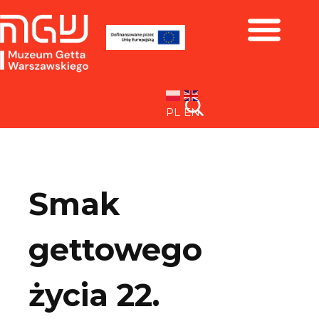
Zbiory i wystawy
PL
EN
Smak
gettowego
życia 22.