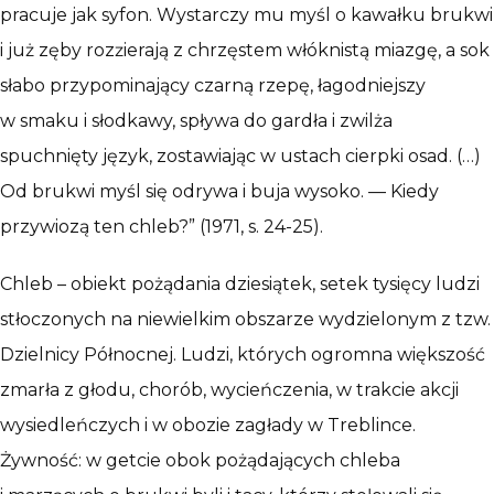
pracuje jak syfon. Wystarczy mu myśl o kawałku brukwi
i już zęby rozǳierają z chrzęstem włóknistą miazgę, a sok
słabo przypominający czarną rzepę, łagodniejszy
w smaku i słodkawy, spływa do gardła i zwilża
spuchnięty język, zostawiając w ustach cierpki osad. (…)
Od brukwi myśl się odrywa i buja wysoko. — Kiedy
przywiozą ten chleb?” (1971, s. 24-25).
Chleb – obiekt pożądania dziesiątek, setek tysięcy ludzi
stłoczonych na niewielkim obszarze wydzielonym z tzw.
Dzielnicy Północnej. Ludzi, których ogromna większość
zmarła z głodu, chorób, wycieńczenia, w trakcie akcji
wysiedleńczych i w obozie zagłady w Treblince.
Żywność: w getcie obok pożądających chleba