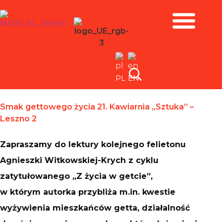
Zbiory i wystawy
PL
EN
Smak gettowego życia 21. Kawiarnia „Sztuka” –
Leszno 2
Zapraszamy do lektury kolejnego felietonu
Agnieszki Witkowskiej-Krych z cyklu
zatytułowanego „Z życia w getcie”,
w którym autorka przybliża m.in. kwestie
wyżywienia mieszkańców getta, działalność