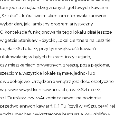
tam jedna z najbardziej znanych gettowych kawiarni –
„Sztuka” – która swoim klientom oferowała zarówno
wybór dań, jak i ambitny program artystyczny.
O kontekście funkcjonowania tego lokalu pisał jeszcze
w getcie Stanisław Różycki: „Lokal Gertnera na Lesznie
objęła <<Sztuka>>, przy tym większość kawiarń
ulokowała się w byłych biurach, instytucjach,
czy mieszkaniach prywatnych, zresztą, poza pięcioma,
sześcioma, wszystkie lokale są małe, jedno- lub
dwupokojowe. Urządzenie wnętrz jest dość estetyczne
w prawie wszystkich kawiarniach, a w <<Sztuce>>,
<<L’Ours’ie>> czy <<Arizonie>> nawet na poziomie
przedwojennych kawiarń. […] Tu [czyli w <<Sztuce>>] rej
wodzą mechesi, wykształcona burżuazja, <<Highlife>>