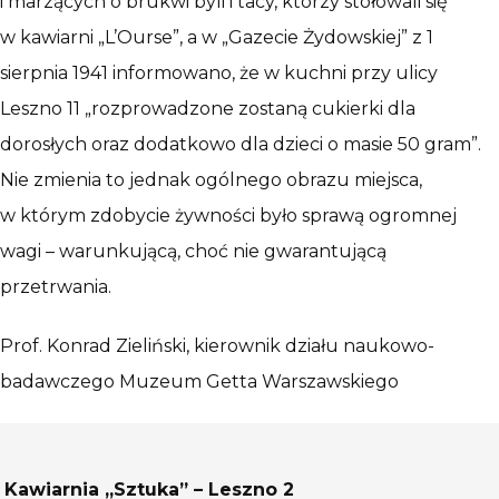
i marzących o brukwi byli i tacy, którzy stołowali się
w kawiarni „L’Ourse”, a w „Gazecie Żydowskiej” z 1
sierpnia 1941 informowano, że w kuchni przy ulicy
Leszno 11 „rozprowadzone zostaną cukierki dla
dorosłych oraz dodatkowo dla dzieci o masie 50 gram”.
Nie zmienia to jednak ogólnego obrazu miejsca,
w którym zdobycie żywności było sprawą ogromnej
wagi – warunkującą, choć nie gwarantującą
przetrwania.
Prof. Konrad Zieliński, kierownik działu naukowo-
badawczego Muzeum Getta Warszawskiego
Kawiarnia „Sztuka” – Leszno 2