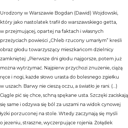
Urodzony w Warszawie Bogdan (Dawid) Wojdowski,
który jako nastolatek trafił do warszawskiego getta,
w przejmującej, opartej na faktach i własnych
przeżyciach powieści „Chleb rzucony umarłym” kreśli
obraz głodu towarzyszący mieszkańcom dzielnicy
zamkniętej: „Pierwsze dni głodu najgorsze, potem już
można wytrzymać. Najpierw przychoǳi znużenie, ciążą
ręce i nogi, każde słowo urasta do bolesnego zgiełku
w uszach. Barwy nie cieszą oczu, a światło je rani. (…)
Ciągle pić się chce, schną spękane usta. Szczęki zaciskają
się same i odzywa się ból za uszami na widok cynowej
łyżki porzuconej na stole. Wtedy zaczynają się myśli
o jeǳeniu, straszne, wyczerpujące rojenia. Żołądek