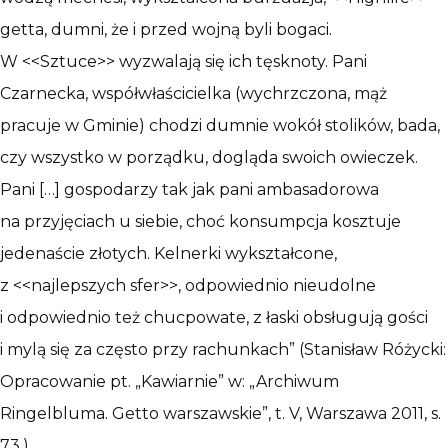
getta, dumni, że i przed wojną byli bogaci.
W <<Sztuce>> wyzwalają się ich tęsknoty. Pani
Czarnecka, współwłaścicielka (wychrzczona, mąż
pracuje w Gminie) chodzi dumnie wokół stolików, bada,
czy wszystko w porządku, dogląda swoich owieczek.
Pani […] gospodarzy tak jak pani ambasadorowa
na przyjęciach u siebie, choć konsumpcja kosztuje
jedenaście złotych. Kelnerki wykształcone,
z <<najlepszych sfer>>, odpowiednio nieudolne
i odpowiednio też chucpowate, z łaski obsługują gości
i mylą się za często przy rachunkach” (Stanisław Różycki:
Opracowanie pt. „Kawiarnie” w: „Archiwum
Ringelbluma. Getto warszawskie”, t. V, Warszawa 2011, s.
73.).