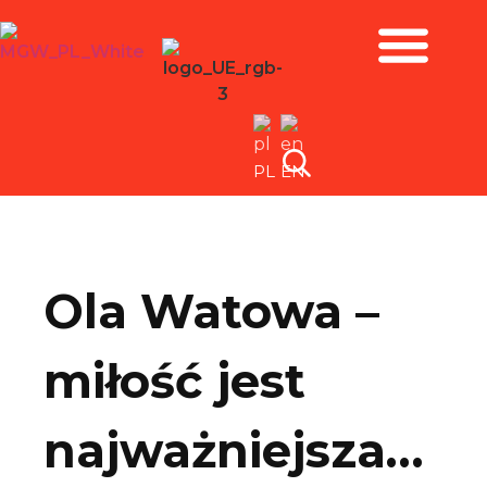
Zbiory i wystawy
PL
EN
Ola Watowa –
miłość jest
najważniejsza…