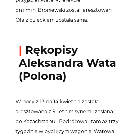
przyjaciel Wata. W efekcie
on i m.in. Broniewski zostali aresztowani.
Ola z dzieckiem została sama.
|
Rękopisy
Aleksandra Wata
(Polona)
W nocy z 13 na 14 kwietnia została
aresztowana z 9-letnim synem i zesłana
do Kazachstanu. Podróżowali tam aż trzy
tygodnie w bydlęcym wagonie. Watowa