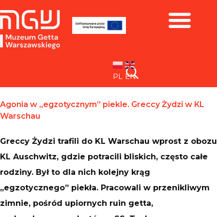
Zbiory i wystawy
PL
EN
Agonia w „egzotycznym” piekle. Greccy Żydzi w KL
Warschau
Greccy Żydzi trafili do KL Warschau wprost z obozu
KL Auschwitz, gdzie potracili bliskich, często całe
rodziny. Był to dla nich kolejny krąg
„egzotycznego” piekła. Pracowali w przenikliwym
zimnie, pośród upiornych ruin getta,