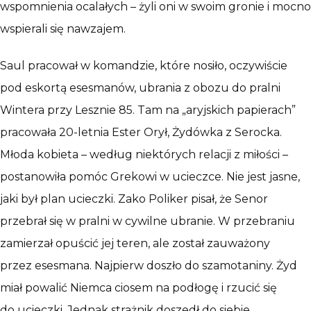
wspomnienia ocalałych – żyli oni w swoim gronie i mocno
wspierali się nawzajem.
Saul pracował w komandzie, które nosiło, oczywiście
pod eskortą esesmanów, ubrania z obozu do pralni
Wintera przy Lesznie 85. Tam na „aryjskich papierach”
pracowała 20-letnia Ester Orył, Żydówka z Serocka.
Młoda kobieta – według niektórych relacji z miłości –
postanowiła pomóc Grekowi w ucieczce. Nie jest jasne,
jaki był plan ucieczki. Zako Poliker pisał, że Senor
przebrał się w pralni w cywilne ubranie. W przebraniu
zamierzał opuścić jej teren, ale został zauważony
przez esesmana. Najpierw doszło do szamotaniny. Żyd
miał powalić Niemca ciosem na podłogę i rzucić się
do ucieczki. Jednak strażnik doszedł do siebie