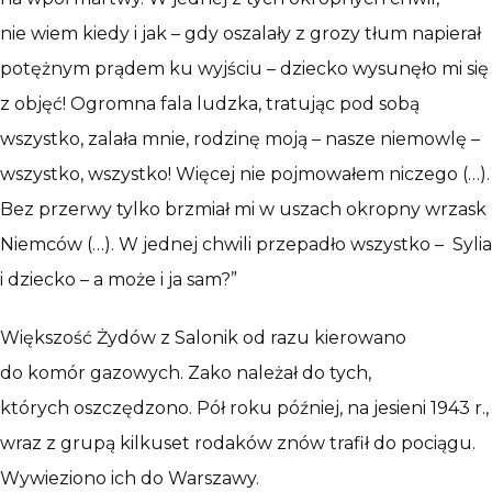
nie wiem kiedy i jak – gdy oszalały z grozy tłum napierał
potężnym prądem ku wyjściu – dziecko wysunęło mi się
z objęć! Ogromna fala ludzka, tratując pod sobą
wszystko, zalała mnie, rodzinę moją – nasze niemowlę –
wszystko, wszystko! Więcej nie pojmowałem niczego (…).
Bez przerwy tylko brzmiał mi w uszach okropny wrzask
Niemców (…). W jednej chwili przepadło wszystko – Sylia
i dziecko – a może i ja sam?”
Większość Żydów z Salonik od razu kierowano
do komór gazowych. Zako należał do tych,
których oszczędzono. Pół roku później, na jesieni 1943 r.,
wraz z grupą kilkuset rodaków znów trafił do pociągu.
Wywieziono ich do Warszawy.