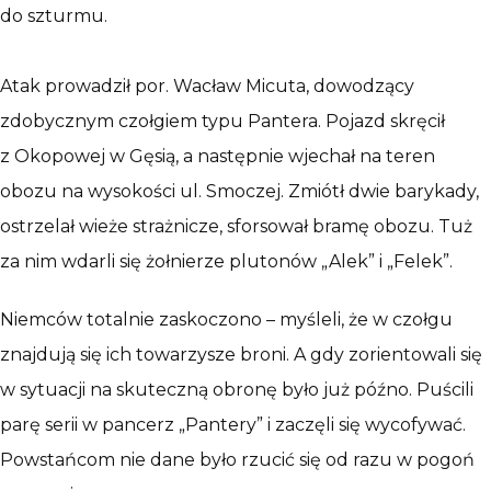
do szturmu.
Atak prowadził por. Wacław Micuta, dowodzący
zdobycznym czołgiem typu Pantera. Pojazd skręcił
z Okopowej w Gęsią, a następnie wjechał na teren
obozu na wysokości ul. Smoczej. Zmiótł dwie barykady,
ostrzelał wieże strażnicze, sforsował bramę obozu. Tuż
za nim wdarli się żołnierze plutonów „Alek” i „Felek”.
Niemców totalnie zaskoczono – myśleli, że w czołgu
znajdują się ich towarzysze broni. A gdy zorientowali się
w sytuacji na skuteczną obronę było już późno. Puścili
parę serii w pancerz „Pantery” i zaczęli się wycofywać.
Powstańcom nie dane było rzucić się od razu w pogoń