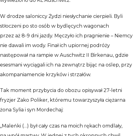
wywieziono do KL Auschwitz.
W drodze saloniccy Żydzi niesłychanie cierpieli. Byli
stłoczeni po sto osób w bydlęcych wagonach
przez aż 8-9 dni jazdy. Męczyło ich pragnienie – Niemcy
nie dawali im wody. Finał ich upiornej podróży
następował na rampie w Auschwitz II Birkenau, gdzie
esesmani wyciągali ich na zewnątrz bijąc na oślep, przy
akompaniamencie krzyków i strzałów.
Tak moment przybycia do obozu opisywał 27-letni
fryzjer Zako Poliker, któremu towarzyszyła ciężarna
żona Sylia i syn Mordechaj:
„Maleńki (…) był cały czas na moich rękach omdlały,
na wpół martwy. W jednej z tych okropnych chwil,