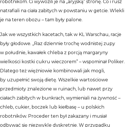
robotnikom. Ci wywozili je na „aryjską” stronę. Co i rusz
natrafiali na ciała zabitych w powstaniu w getcie. Wlekli
je na teren obozu – tam były palone.
Jak we wszystkich kacetach, tak w KL Warschau, racje
były głodowe. „Raz dziennie trochę wodnistej zupy
w południe, kawałek chleba z porcją margaryny
wielkości kostki cukru wieczorem” – wspominał Poliker.
Dlatego też więźniowie kombinowali jak mogli,
by uzupełnić swoją dietę. Wszelkie wartościowe
przedmioty znalezione w ruinach, lub nawet przy
ciałach zabitych w bunkrach, wymieniali na żywność –
chleb, cukier, boczek lub kiełbasę – u polskich
robotników. Proceder ten był zakazany i musiał
odbywać się niezwykle dyskretnie. W przypadku