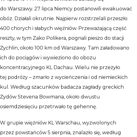
do Warszawy. 27 lipca Niemcy postanowili ewakuować
obóz. Działali okrutnie. Najpierw rozstrzelali przeszło
400 chorych i słabych więźniów. Przeważającą część
reszty, w tym Zako Polikera, pognali pieszo do stacji
Żychlin, około 100 km od Warszawy. Tam załadowano
ich do pociągów i wywieziono do obozu
koncentracyjnego KL Dachau. Wielu nie przeżyło
tej podróży – zmarło z wycieńczenia i od niemieckich
kul. Według szacunków badacza zagłady greckich
Żydów Stevena Bowmana, około dwustu
osiemdziesięciu przetrwało tę gehennę.
W grupie więźniów KL Warschau, wyzwolonych
przez powstańców 5 sierpnia, znalazło się, według