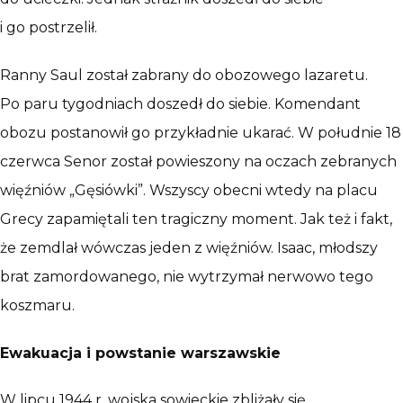
i go postrzelił.
Ranny Saul został zabrany do obozowego lazaretu.
Po paru tygodniach doszedł do siebie. Komendant
obozu postanowił go przykładnie ukarać. W południe 18
czerwca Senor został powieszony na oczach zebranych
więźniów „Gęsiówki”. Wszyscy obecni wtedy na placu
Grecy zapamiętali ten tragiczny moment. Jak też i fakt,
że zemdlał wówczas jeden z więźniów. Isaac, młodszy
brat zamordowanego, nie wytrzymał nerwowo tego
koszmaru.
Ewakuacja i powstanie warszawskie
W lipcu 1944 r. wojska sowieckie zbliżały się