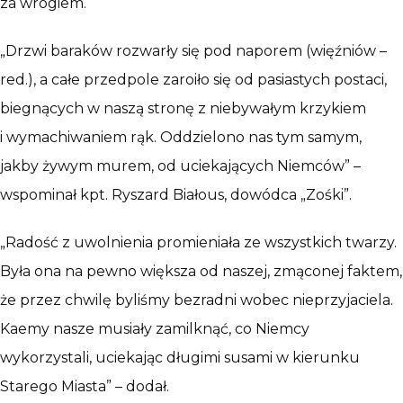
za wrogiem.
„Drzwi baraków rozwarły się pod naporem (więźniów –
red.), a całe przedpole zaroiło się od pasiastych postaci,
biegnących w naszą stronę z niebywałym krzykiem
i wymachiwaniem rąk. Oddzielono nas tym samym,
jakby żywym murem, od uciekających Niemców” –
wspominał kpt. Ryszard Białous, dowódca „Zośki”.
„Radość z uwolnienia promieniała ze wszystkich twarzy.
Była ona na pewno większa od naszej, zmąconej faktem,
że przez chwilę byliśmy bezradni wobec nieprzyjaciela.
Kaemy nasze musiały zamilknąć, co Niemcy
wykorzystali, uciekając długimi susami w kierunku
Starego Miasta” – dodał.