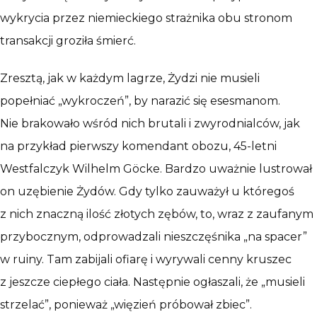
wykrycia przez niemieckiego strażnika obu stronom
transakcji groziła śmierć.
Zresztą, jak w każdym lagrze, Żydzi nie musieli
popełniać „wykroczeń”, by narazić się esesmanom.
Nie brakowało wśród nich brutali i zwyrodnialców, jak
na przykład pierwszy komendant obozu, 45-letni
Westfalczyk Wilhelm Göcke. Bardzo uważnie lustrował
on uzębienie Żydów. Gdy tylko zauważył u któregoś
z nich znaczną ilość złotych zębów, to, wraz z zaufanym
przybocznym, odprowadzali nieszczęśnika „na spacer”
w ruiny. Tam zabijali ofiarę i wyrywali cenny kruszec
z jeszcze ciepłego ciała. Następnie ogłaszali, że „musieli
strzelać”, ponieważ „więzień próbował zbiec”.