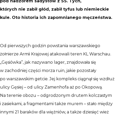
pod nadzorem sadystów z SS. Tych,
których nie zabił głód, zabił tyfus lub niemieckie
kule. Oto historia ich zapomnianego męczeństwa.
Od pierwszych godzin powstania warszawskiego
żołnierze Armii Krajowej atakowali teren KL Warschau.
„Gęsiówka”, jak nazywano lager, znajdowała się
w zachodniej części morza ruin, jakie pozostały
po warszawskim getcie. Jej kompleks ciągnął się wzdłuż
ulicy Gęsiej – od ulicy Zamenhofa aż po Okopową.
Na terenie obozu – odgrodzonym drutem kolczastym
i zasiekami, a fragmentami także murem – stało między
innymi 21 baraków dla więźniów, a także dziesięć wież