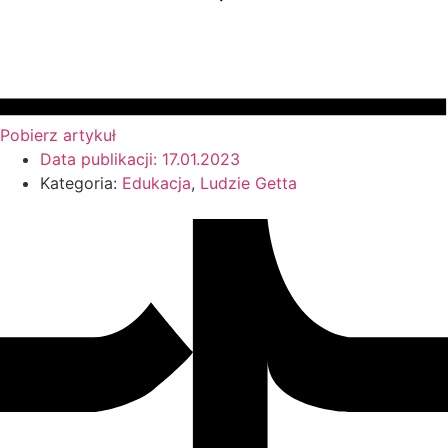
Pobierz artykuł
Data publikacji:
17.01.2023
Kategoria:
Edukacja
,
Ludzie Getta