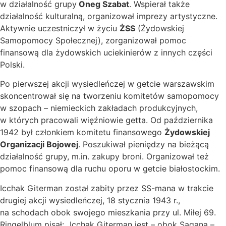
w działalność grupy
Oneg Szabat
. Wspierał także
działalność kulturalną, organizował imprezy artystyczne.
Aktywnie uczestniczył w życiu
ŻSS
(Żydowskiej
Samopomocy Społecznej), zorganizował pomoc
finansową dla żydowskich uciekinierów z innych części
Polski.
Po pierwszej akcji wysiedleńczej w getcie warszawskim
skoncentrował się na tworzeniu komitetów samopomocy
w szopach – niemieckich zakładach produkcyjnych,
w których pracowali więźniowie getta. Od października
1942 był członkiem komitetu finansowego
Żydowskiej
Organizacji Bojowej
. Poszukiwał pieniędzy na bieżącą
działalność grupy, m.in. zakupy broni. Organizował też
pomoc finansową dla ruchu oporu w getcie białostockim.
Icchak Giterman został zabity przez SS-mana w trakcie
drugiej akcji wysiedleńczej, 18 stycznia 1943 r.,
na schodach obok swojego mieszkania przy ul. Miłej 69.
Ringelblum pisał: „Icchak Giterman jest – obok Sagana –