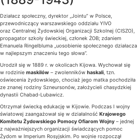
Działacz społeczny, dyrektor „Jointu” w Polsce,
przewodniczący warszawskiego oddziału YIVO
oraz Centralnej Żydowskiej Organizacji Szkolnej (CISZO),
propagator szkoły świeckiej, członek ŻOB; zdaniem
Emanuela Ringelbluma „uosobienie społecznego działacza
w najlepszym znaczeniu tego słowa”.
Urodził się w 1889 r. w okolicach Kijowa. Wychował się
w rodzinie
maskilów
– zwolenników
haskali
, tzn.
oświecenia żydowskiego, chociaż jego matka pochodziła
ze znanej rodziny Szneursonów, założycieli chasydzkiej
dynastii Chabad-Lubawicz.
Otrzymał świecką edukację w Kijowie. Podczas I wojny
światowej zaangażował się w działalność
Krajowego
Komitetu Żydowskiego Pomocy Ofiarom Wojny
– jednej
z najważniejszych organizacji świadczących pomoc
Żydom w Imperium Rosyjskim. Po wojnie rozpoczął