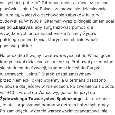
wszystkich potrzeb”. Giterman otwierał również kolejne
placówki „Jointu” w Polsce, zajmował się działalnością
kulturalną, walczył o zachowanie zabytków kultury
żydowskiej. W 1938 r. Giterman wraz z Ringelblumem udał
się do
Zbąszyna
, aby zorganizować pomoc dla
wypędzonych przez nazistowskie Niemcy Żydów
polskiego pochodzenia, których nie chciało wpuść
państwo polskie.
Na początku II wojny światowej wyjechał do Wilna, gdzie
kontynuował działalność społeczną. Próbował przedostać
się statkiem do Szwecji, skąd miał lecieć do Paryża
w sprawach „Jointu”. Statek został zatrzymany
przez niemiecki okręt wojenny, a Gitermana osadzono
w obozie dla jeńców w Niemczech. Po zwolnieniu z obozu
w 1940 r. wrócił do Warszawy, gdzie dołączył do
Żydowskiego Towarzystwa Społecznego
. Jako członek
„Jointu” organizował pomoc w gettach i obozach pracy.
Po zamknięciu w getcie warszawskim zaangażował się