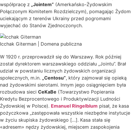
współpracę z
„Jointem”
(Amerkańsko-Żydowskim
Połączonym Komitetem Rozdzielczym), pomagając Żydom
uciekającym z terenów Ukrainy przed pogromami
wyjechać do Stanów Zjednoczonych.
Icchak Giterman | Domena publiczna
W 1920 r. przeprowadził się do Warszawy. Rok później
został dyrektorem warszawskiego oddziału „Jointu”. Brał
udział w powstaniu licznych żydowskich organizacji
społecznych, m.in.
„Centosu”
, który zajmował się opieką
nad żydowskimi sierotami. Innym jego osiągnięciem była
rozbudowa sieci
CeKaBe
(Towarzystwo Popierania
Kredytu Bezprocentowego i Produktywizacji Ludności
Żydowskiej w Polsce).
Emanuel Ringelblum
pisał, że kasa
pożyczkowa „zastępowała wszystkie niezbędne instytucje
w życiu skupiska żydowskiego […]. Kasa stała się
«adresem» nędzy żydowskiej, miejscem zaspokojenia