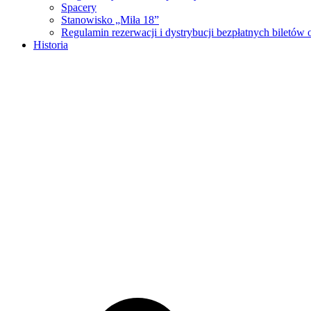
Spacery
Stanowisko „Miła 18”
Regulamin rezerwacji i dystrybucji bezpłatnych biletó
Historia