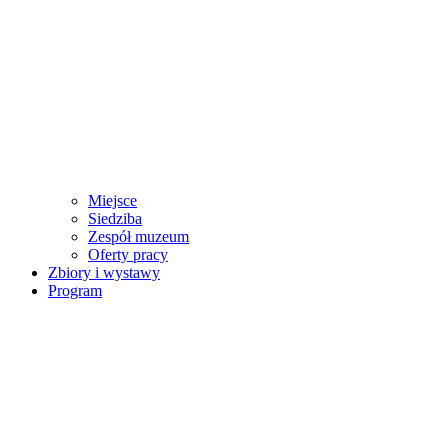
Miejsce
Siedziba
Zespół muzeum
Oferty pracy
Zbiory i wystawy
Program