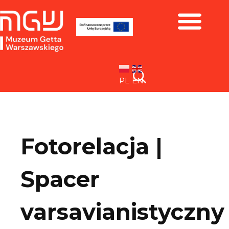
Zbiory i wystawy
PL
EN
Fotorelacja |
Spacer
varsavianistyczny